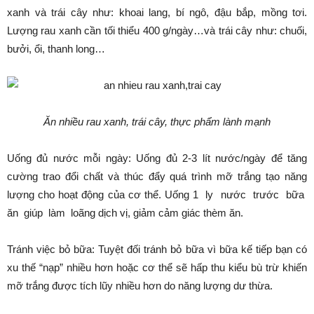
xanh và trái cây như: khoai lang, bí ngô, đậu bắp, mồng tơi.
Lượng rau xanh cần tối thiểu 400 g/ngày…và trái cây như: chuối,
bưởi, ổi, thanh long…
Ăn nhiều rau xanh, trái cây, thực phẩm lành mạnh
Uống đủ nước mỗi ngày: Uống đủ 2-3 lít nước/ngày để tăng
cường trao đổi chất và thúc đẩy quá trình mỡ trắng tạo năng
lượng cho hoạt động của cơ thể. Uống 1 ly nước trước bữa
ăn giúp làm loãng dịch vị, giảm cảm giác thèm ăn.
Tránh việc bỏ bữa: Tuyệt đối tránh bỏ bữa vì bữa kế tiếp bạn có
xu thế “nạp” nhiều hơn hoặc cơ thể sẽ hấp thu kiểu bù trừ khiến
mỡ trắng được tích lũy nhiều hơn do năng lượng dư thừa.