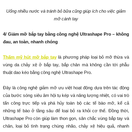
Uống nhiều nước và tránh bỏ bữa cũng giúp ích cho việc giảm
mỡ cánh tay
4/ Giảm mỡ bắp tay bằng công nghệ Ultrashape Pro – không
đau, an toàn, nhanh chóng
Thẩm mỹ hút mỡ bắp tay
là phương pháp loại bỏ mỡ thừa và
vùng da chảy xệ ở bắp tay, bắp chân mà không cần tới phẫu
thuật dao kéo bằng công nghệ Ultrashape Pro.
Đây là công nghệ giảm mỡ ưu việt hoạt động dựa trên tác động
của bước sóng siêu âm hội tụ kép và năng lượng nhiệt, có vai trò
tấn công trực tiếp và phá hủy toàn bộ các tế bào mỡ, kể cả
những tế bào ở tầng sâu để loại bỏ ra khỏi cơ thể. Đồng thời,
Ultrashape Pro còn giúp làm thon gọn, săn chắc vùng bắp tay và
chân, loại bỏ tình trạng chùng nhão, chảy xệ hiệu quả, nhanh