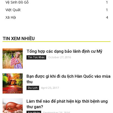
Vệ Sinh Đồ Gỗ
1
Việt Quất
1
Xã Hội
4
TIN XEM NHIỀU
Tổng hợp các dạng bảo lãnh định cư Mỹ
October 27, 2016
Tin Tức Khác
Bạn được gì khi đi du lịch Hàn Quốc vào mùa
thu
April 25, 2017
Du Lịch
Làm thế nào để phát hiện kịp thời bệnh ung
thư gan?
September 24, 2016
Sức Khỏe