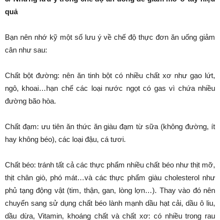
quả
Bạn nên nhớ kỹ một số lưu ý về chế độ thực đơn ăn uống giảm
cân như sau:
Chất bột đường: nên ăn tinh bột có nhiều chất xơ như gạo lứt,
ngô, khoai…hạn chế các loại nước ngọt có gas vì chứa nhiều
đường bão hòa.
Chất đạm: ưu tiên ăn thức ăn giàu đạm từ sữa (không đường, ít
hay không béo), các loại đậu, cá tươi.
Chất béo: tránh tất cả các thực phẩm nhiều chất béo như thịt mỡ,
thịt chân giò, phó mát…và các thực phẩm giàu cholesterol như
phủ tạng động vật (tim, thận, gan, lòng lợn…). Thay vào đó nên
chuyển sang sử dụng chất béo lành mạnh dầu hạt cải, dầu ô liu,
dầu dừa, Vitamin, khoáng chất và chất xơ: có nhiều trong rau