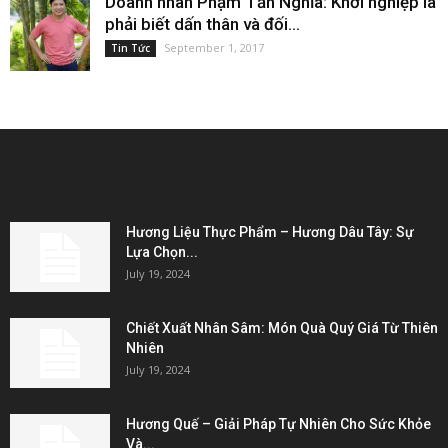
Doanh nhân Phạm Tấn Nghĩa: Khởi nghiệp là
phải biết dấn thân và đối...
September 1, 2017
Tin Tức
EDITOR PICKS
Hương Liệu Thực Phẩm – Hương Dâu Tây: Sự
Lựa Chọn...
July 19, 2024
Chiết Xuất Nhân Sâm: Món Quà Quý Giá Từ Thiên
Nhiên
July 19, 2024
Hương Quế – Giải Pháp Tự Nhiên Cho Sức Khỏe
Và...