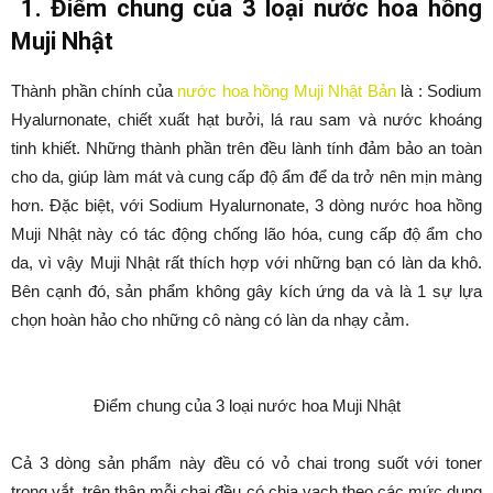
1. Điểm chung của 3 loại nước hoa hồng
Muji Nhật
Thành phần chính của
nước hoa hồng Muji Nhật Bản
là : Sodium
Hyalurnonate, chiết xuất hạt bưởi, lá rau sam và nước khoáng
tinh khiết. Những thành phần trên đều lành tính đảm bảo an toàn
cho da, giúp làm mát và cung cấp độ ẩm để da trở nên mịn màng
hơn. Đặc biệt, với Sodium Hyalurnonate, 3 dòng nước hoa hồng
Muji Nhật này có tác động chống lão hóa, cung cấp độ ẩm cho
da, vì vậy Muji Nhật rất thích hợp với những bạn có làn da khô.
Bên cạnh đó, sản phẩm không gây kích ứng da và là 1 sự lựa
chọn hoàn hảo cho những cô nàng có làn da nhạy cảm.
Điểm chung của 3 loại nước hoa Muji Nhật
Cả 3 dòng sản phẩm này đều có vỏ chai trong suốt với toner
trong vắt, trên thân mỗi chai đều có chia vạch theo các mức dung