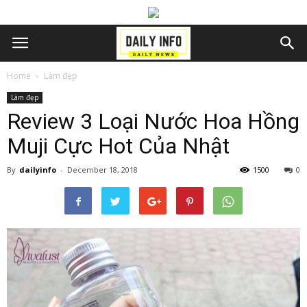
Home
Làm đẹp
Làm đẹp
Review 3 Loại Nước Hoa Hồng
Muji Cực Hot Của Nhật
By
dailyinfo
-
December 18, 2018
1500
0