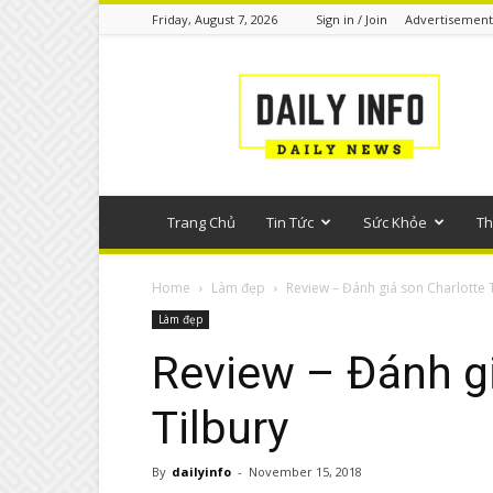
Friday, August 7, 2026
Sign in / Join
Advertisement
Tin
tức
phổ
thông
Trang Chủ
Tin Tức
Sức Khỏe
Th
Home
Làm đẹp
Review – Đánh giá son Charlotte 
Làm đẹp
Review – Đánh gi
Tilbury
By
dailyinfo
-
November 15, 2018