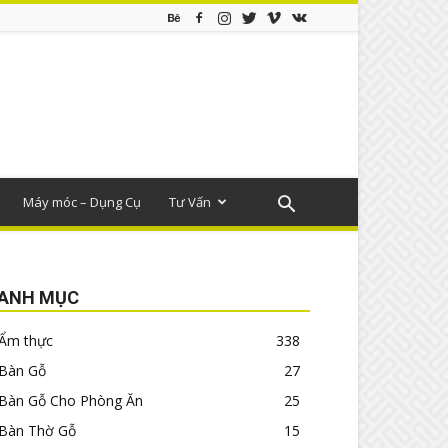
Máy móc – Dụng Cụ
Tư Vấn
ANH MỤC
Ẩm thực
338
Bàn Gỗ
27
Bàn Gỗ Cho Phòng Ăn
25
Bàn Thờ Gỗ
15