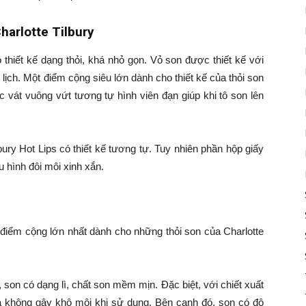
harlotte Tilbury
 thiết kế dạng thỏi, khá nhỏ gọn. Vỏ son được thiết kế với
ịch. Một điểm cộng siêu lớn dành cho thiết kế của thỏi son
c vát vuông vứt tương tự hình viên đạn giúp khi tô son lên
bury Hot Lips có thiết kế tương tự. Tuy nhiên phần hộp giấy
u hình đôi môi xinh xắn.
 điểm cộng lớn nhất dành cho những thỏi son của Charlotte
, son có dạng lì, chất son mềm mịn. Đặc biệt, với chiết xuất
à không gây khô môi khi sử dụng. Bên cạnh đó, son có độ