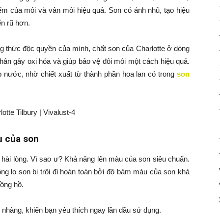
iểm của môi và vân môi hiệu quả. Son có ánh nhũ, tạo hiệu
ến rũ hơn.
ông thức độc quyền của mình, chất son của Charlotte ở dòng
ân gây oxi hóa và giúp bảo vệ đôi môi một cách hiệu quả.
 nước, nhờ chiết xuất từ thành phần hoa lan có trong
son
u của son
 hài lòng. Vì sao ư? Khả năng lên màu của son siêu chuẩn.
ng lo son bị trôi đi hoàn toàn bởi độ bám màu của son khá
đồng hồ.
 nhàng, khiến bạn yêu thích ngay lần đầu sử dụng.