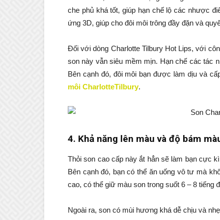
che phủ khá tốt, giúp hạn chế lộ các nhược đ
ứng 3D, giúp cho đôi môi trông đầy đặn và quy
Đối với dòng Charlotte Tilbury Hot Lips, với c
son này vẫn siêu mềm mịn. Hạn chế các tác nh
Bên cạnh đó, đôi môi bạn được làm dịu và cấp
môi Charlotte
Tilbury
.
4. Khả năng lên màu và độ bám mà
Thỏi son cao cấp này ắt hẳn sẽ làm bạn cực kì
Bên cạnh đó, bạn có thể ăn uống vô tư mà khô
cao, có thể giữ màu son trong suốt 6 – 8 tiếng 
Ngoài ra, son có mùi hương khá dễ chịu và nhẹ