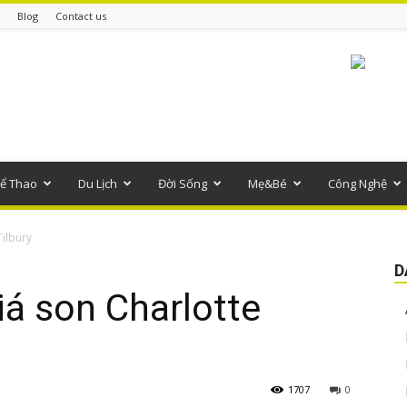
Blog
Contact us
ể Thao
Du Lịch
Đời Sống
Mẹ&Bé
Công Nghệ
Tilbury
D
á son Charlotte
1707
0