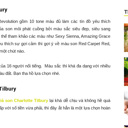
ury
T
Revolution gồm 10 tone màu đủ làm các tín đồ yêu thích
ủa son môi phát cuồng bởi màu sắc siêu đẹp, siêu sang
có thể tham khảo các màu như Sexy Sienna, Amazing Grace
u thích sự gợi cảm thì gợi ý về màu son Red Carpet Red,
 một chút nào.
của 16 người nổi tiếng. Màu sắc thì khá đa dạng với nhiều
u đất. Bạn tha hồ lựa chọn nhé.
Tilbury
iá son Charlotte Tilbury
lại khá dễ chịu và không hề quá
 với số tiền vừa phải, thì đây ắt hẳn là một lựa chọn hoàn