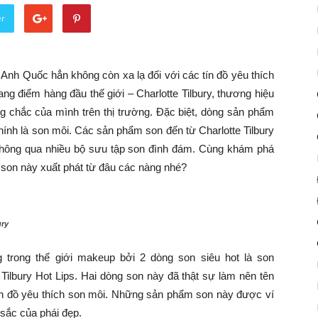
er
Anh Quốc hẳn không còn xa lạ đối với các tín đồ yêu thích
ng điểm hàng đầu thế giới – Charlotte Tilbury, thương hiệu
 chắc của mình trên thị trường. Đặc biệt, dòng sản phẩm
hính là son môi. Các sản phẩm son đến từ Charlotte Tilbury
thông qua nhiều bộ sưu tập son đình đám. Cùng khám phá
 son này xuất phát từ đâu các nàng nhé?
ury
g trong thế giới makeup bởi 2 dòng son siêu hot là son
e Tilbury Hot Lips. Hai dòng son này đã thật sự làm nên tên
 tín đồ yêu thích son môi. Những sản phẩm son này được ví
 sắc của phái đẹp.