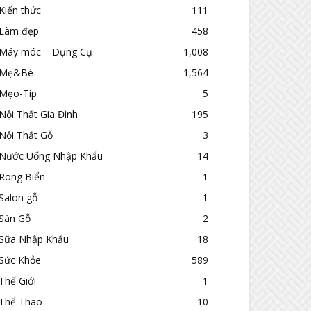
Kiến thức
111
Làm đẹp
458
Máy móc – Dụng Cụ
1,008
Mẹ&Bé
1,564
Mẹo-Típ
5
Nội Thất Gia Đình
195
Nội Thất Gỗ
3
Nước Uống Nhập Khẩu
14
Rong Biển
1
Salon gỗ
1
Sàn Gỗ
2
Sữa Nhập Khẩu
18
Sức Khỏe
589
Thế Giới
1
Thể Thao
10