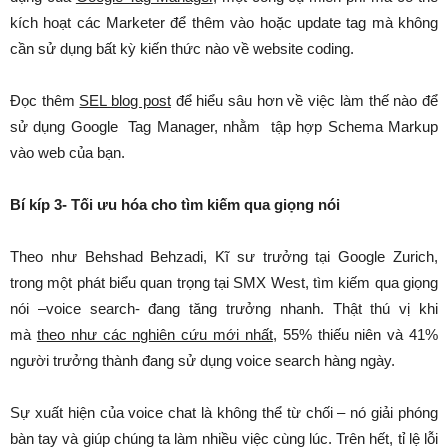
kích hoạt các Marketer để thêm vào hoặc update tag mà không
cần sử dụng bất kỳ kiến thức nào về website coding.
Đọc thêm
SEL blog post
để hiểu sâu hơn về việc làm thế nào để
sử dụng Google Tag Manager, nhằm tập hợp Schema Markup
vào web của bạn.
Bí kíp 3- Tối ưu hóa cho tìm kiếm qua giọng nói
Theo như Behshad Behzadi, Kĩ sư trưởng tại Google Zurich,
trong một phát biểu quan trọng tại SMX West, tìm kiếm qua giọng
nói –voice search- đang tăng trưởng nhanh. Thật thú vị khi
mà
theo như các nghiên cứu mới nhất
, 55% thiếu niên và 41%
người trưởng thành đang sử dụng voice search hàng ngày.
Sự xuất hiện của voice chat là không thể từ chối – nó giải phóng
bàn tay và giúp chúng ta làm nhiều việc cùng lúc. Trên hết, tỉ lệ lỗi