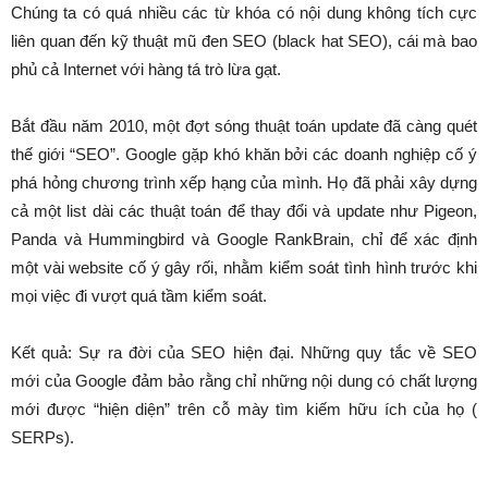
Chúng ta có quá nhiều các từ khóa có nội dung không tích cực
liên quan đến kỹ thuật mũ đen SEO (black hat SEO), cái mà bao
phủ cả Internet với hàng tá trò lừa gạt.
Bắt đầu năm 2010, một đợt sóng thuật toán update đã càng quét
thế giới “SEO”. Google gặp khó khăn bởi các doanh nghiệp cố ý
phá hỏng chương trình xếp hạng của mình. Họ đã phải xây dựng
cả một list dài các thuật toán để thay đổi và update như Pigeon,
Panda và Hummingbird và Google RankBrain, chỉ để xác định
một vài website cố ý gây rối, nhằm kiểm soát tình hình trước khi
mọi việc đi vượt quá tầm kiểm soát.
Kết quả: Sự ra đời của SEO hiện đại. Những quy tắc về SEO
mới của Google đảm bảo rằng chỉ những nội dung có chất lượng
mới được “hiện diện” trên cỗ mày tìm kiếm hữu ích của họ (
SERPs).