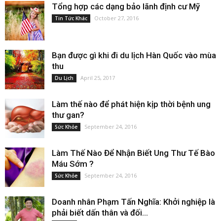
Tổng hợp các dạng bảo lãnh định cư Mỹ
October 27, 2016
Tin Tức Khác
Bạn được gì khi đi du lịch Hàn Quốc vào mùa
thu
April 25, 2017
Du Lịch
Làm thế nào để phát hiện kịp thời bệnh ung
thư gan?
September 24, 2016
Sức Khỏe
Làm Thế Nào Để Nhận Biết Ung Thư Tế Bào
Máu Sớm ?
September 24, 2016
Sức Khỏe
Doanh nhân Phạm Tấn Nghĩa: Khởi nghiệp là
phải biết dấn thân và đối...