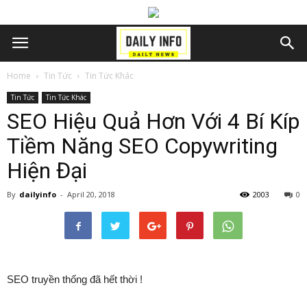
Home
Tin Tức
Tin Tức Khác
Tin Tức
Tin Tức Khác
SEO Hiệu Quả Hơn Với 4 Bí Kíp
Tiềm Năng SEO Copywriting
Hiện Đại
By
dailyinfo
-
April 20, 2018
2003
0
SEO truyền thống đã hết thời !