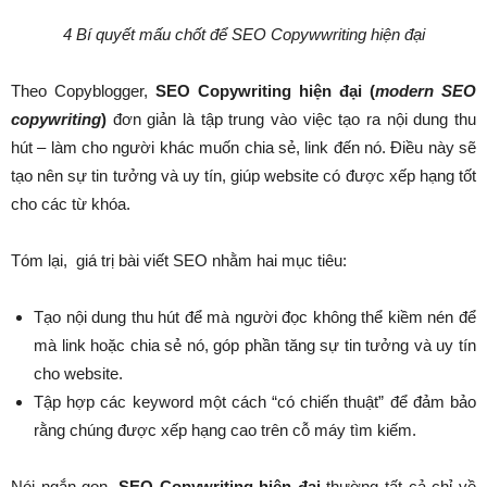
4 Bí quyết mấu chốt để SEO Copywwriting hiện đại
Theo Copyblogger,
SEO Copywriting hiện đại (
modern SEO
copywriting
)
đơn giản là tập trung vào việc tạo ra nội dung thu
hút – làm cho người khác muốn chia sẻ, link đến nó. Điều này sẽ
tạo nên sự tin tưởng và uy tín, giúp website có được xếp hạng tốt
cho các từ khóa.
Tóm lại, giá trị bài viết SEO nhằm hai mục tiêu:
Tạo nội dung thu hút để mà người đọc không thể kiềm nén để
mà link hoặc chia sẻ nó, góp phần tăng sự tin tưởng và uy tín
cho website.
Tập hợp các keyword một cách “có chiến thuật” để đảm bảo
rằng chúng được xếp hạng cao trên cỗ máy tìm kiếm.
Nói ngắn gọn,
SEO Copywriting hiện đại
thường tất cả chỉ về