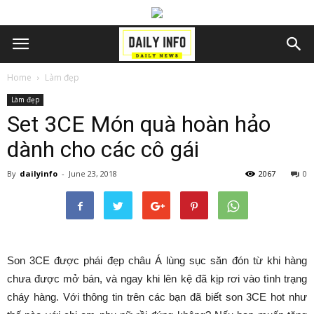
Home
Làm đẹp
Làm đẹp
Set 3CE Món quà hoàn hảo
dành cho các cô gái
By
dailyinfo
-
June 23, 2018
2067
0
Son 3CE được phái đẹp châu Á lùng sục săn đón từ khi hàng
chưa được mở bán, và ngay khi lên kệ đã kịp rơi vào tình trạng
cháy hàng. Với thông tin trên các bạn đã biết son 3CE hot như