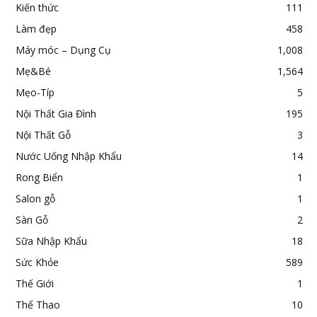
Kiến thức
111
Làm đẹp
458
Máy móc – Dụng Cụ
1,008
Mẹ&Bé
1,564
Mẹo-Típ
5
Nội Thất Gia Đình
195
Nội Thất Gỗ
3
Nước Uống Nhập Khẩu
14
Rong Biển
1
Salon gỗ
1
Sàn Gỗ
2
Sữa Nhập Khẩu
18
Sức Khỏe
589
Thế Giới
1
Thể Thao
10