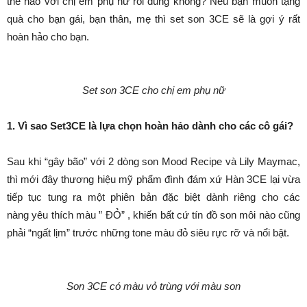
thế nào với chị em phụ nữ rồi đúng không? Nếu bạn muốn tặng
quà cho bạn gái, bạn thân, mẹ thì set son 3CE sẽ là gợi ý rất
hoàn hảo cho bạn.
Set son 3CE cho chị em phụ nữ
1. Vì sao Set3CE là lựa chọn hoàn hảo dành cho các cô gái?
Sau khi “gây bão” với 2 dòng son Mood Recipe và Lily Maymac,
thì mới đây thương hiệu mỹ phẩm đình đám xứ Hàn 3CE lại vừa
tiếp tục tung ra một phiên bản đặc biệt dành riêng cho các
nàng yêu thích màu ” ĐỎ” , khiến bất cứ tín đồ son môi nào cũng
phải “ngất lịm” trước những tone màu đỏ siêu rực rỡ và nổi bật.
Son 3CE có màu vỏ trùng với màu son