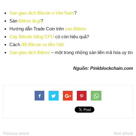
San giao dich Bitcoin o Viet Nam
?
Sàn
Bittrex là gì
?
Hướng dẫn Trade Coin trên
san Bittrex
Cày Bitcoin bằng CPU
có còn hiệu quả?
Cách
đổi Bitcoin ra tiền Việt
San giao dich Bittrex
– một trong những sàn tiền mã hóa uy tín
Nguồn: Pinkblockchain.com
Previous article
Next article