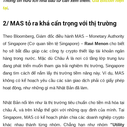
Thông tin hữu ích nhà đầu tư cần xem thêm:
Giá Bitcoin hiện
tại
.
2/ MAS tỏ ra khá cẩn trọng với thị trường
Theo Bloomberg, Giám đốc điều hành MAS – Monetary Authority
of Singapore (Cơ quan tiền tệ Singapore) –
Ravi Menon
cho biết
họ sẽ bắt đầu giúp các công ty crypto thiết lập tài khoản ngân
hàng trong nước. Mặc dù Châu Á là nơi có tầng lớp trung lưu
đang phát triển muốn tham gia trải nghiệm thị trường, Singapore
đang tìm cách để nắm lấy thị trường tiềm năng này. Ví dụ, MAS
không có kế hoạch yêu cầu các sàn giao dịch phải có giấy phép
hoạt động, như những gì mà Nhật Bản đã làm.
Nhật Bản nổi lên như là thị trường tiêu chuẩn cho tiền mã hóa tại
châu Á, và trên khắp thế giới với những quy định của mình. Tại
Singapore, MAS có kế hoạch phân chia các doanh nghiệp crypto
khác nhau thành từng nhóm. Chẳng hạn như nhóm
“Utility