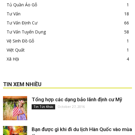
Tủ Quần Áo Gỗ
1
Tư Vấn
18
Tư Vấn Định Cư
66
Tư Vấn Tuyển Dụng
58
Vệ Sinh Đồ Gỗ
1
Việt Quất
1
Xã Hội
4
TIN XEM NHIỀU
Tổng hợp các dạng bảo lãnh định cư Mỹ
October 27, 2016
Tin Tức Khác
Bạn được gì khi đi du lịch Hàn Quốc vào mùa