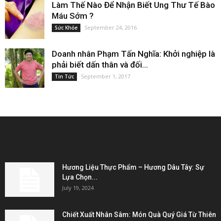
Làm Thế Nào Để Nhận Biết Ung Thư Tế Bào
Máu Sớm ?
September 24, 2016
Sức Khỏe
Doanh nhân Phạm Tấn Nghĩa: Khởi nghiệp là
phải biết dấn thân và đối...
September 1, 2017
Tin Tức
EDITOR PICKS
Hương Liệu Thực Phẩm – Hương Dâu Tây: Sự
Lựa Chọn...
July 19, 2024
Chiết Xuất Nhân Sâm: Món Quà Quý Giá Từ Thiên