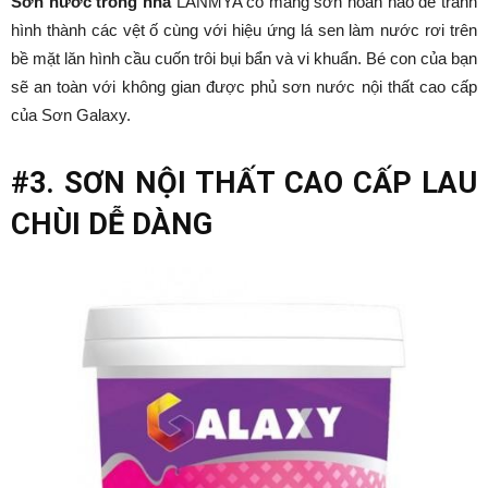
Sơn nước trong nhà
LANMYA có màng sơn hoàn hảo để tránh
hình thành các vệt ố cùng với hiệu ứng lá sen làm nước rơi trên
bề mặt lăn hình cầu cuốn trôi bụi bẩn và vi khuẩn. Bé con của bạn
sẽ an toàn với không gian được phủ sơn nước nội thất cao cấp
của Sơn Galaxy.
#3. SƠN NỘI THẤT CAO CẤP LAU
CHÙI DỄ DÀNG