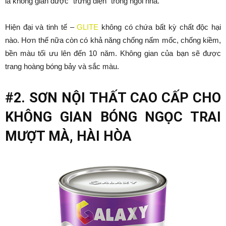
là không gian được “trưng diện” trong ngôi nhà.
Hiện đại và tinh tế –
GLITE
không có chứa bất kỳ chất độc hại
nào. Hơn thế nữa còn có khả năng chống nấm mốc, chống kiềm,
bền màu tối ưu lên đến 10 năm. Không gian của bạn sẽ được
trang hoàng bóng bảy và sắc màu.
#2. SƠN NỘI THẤT CAO CẤP CHO
KHÔNG GIAN BÓNG NGỌC TRAI
MƯỢT MÀ, HÀI HÒA