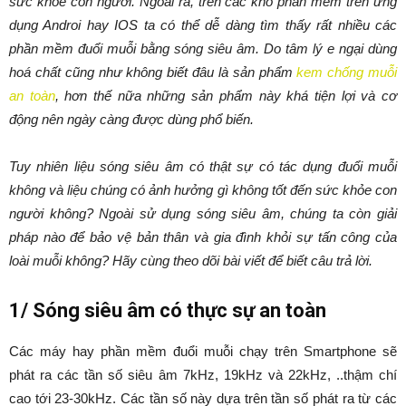
sức khỏe con người. Ngoài ra, trên các kho phần mềm trên ứng
dụng Androi hay IOS ta có thể dễ dàng tìm thấy rất nhiều các
phần mềm đuổi muỗi bằng sóng siêu âm. Do tâm lý e ngại dùng
hoá chất cũng như không biết đâu là sản phẩm
kem chống muỗi
an toàn
, hơn thế nữa những sản phẩm này khá tiện lợi và cơ
động nên ngày càng được dùng phổ biến.
Tuy nhiên liệu sóng siêu âm có thật sự có tác dụng đuổi muỗi
không và liệu chúng có ảnh hưởng gì không tốt đến sức khỏe con
người không? Ngoài sử dụng sóng siêu âm, chúng ta còn giải
pháp nào để bảo vệ bản thân và gia đình khỏi sự tấn công của
loài muỗi không? Hãy cùng theo dõi bài viết để biết câu trả lời.
1/ Sóng siêu âm có thực sự an toàn
Các máy hay phần mềm đuổi muỗi chạy trên Smartphone sẽ
phát ra các tần số siêu âm 7kHz, 19kHz và 22kHz, ..thậm chí
cao tới 23-30kHz. Các tần số này dựa trên tần số phát ra từ các