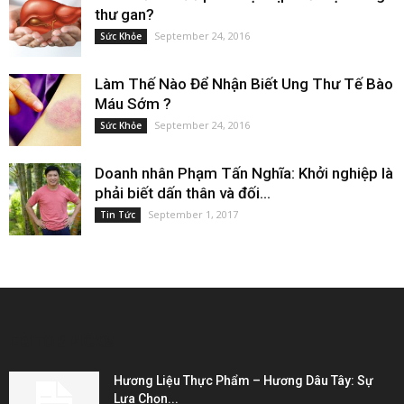
thư gan?
September 24, 2016
Sức Khỏe
Làm Thế Nào Để Nhận Biết Ung Thư Tế Bào
Máu Sớm ?
September 24, 2016
Sức Khỏe
Doanh nhân Phạm Tấn Nghĩa: Khởi nghiệp là
phải biết dấn thân và đối...
September 1, 2017
Tin Tức
EDITOR PICKS
Hương Liệu Thực Phẩm – Hương Dâu Tây: Sự
Lựa Chọn...