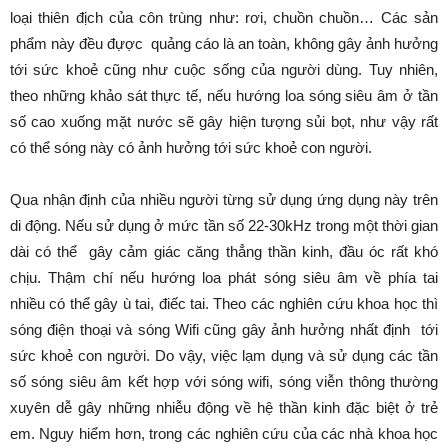
loại thiên địch của côn trùng như: rơi, chuồn chuồn… Các sản
phẩm này đều đựợc quảng cáo là an toàn, không gây ảnh hưởng
tới sức khoẻ cũng như cuộc sống của người dùng. Tuy nhiên,
theo những khảo sát thực tế, nếu hướng loa sóng siêu âm ở tần
số cao xuống mặt nước sẽ gây hiện tượng sủi bọt, như vậy rất
có thể sóng này có ảnh hưởng tới sức khoẻ con người.
Qua nhận định của nhiều người từng sử dụng ứng dụng này trên
di động. Nếu sử dụng ở mức tần số 22-30kHz trong một thời gian
dài có thể gây cảm giác căng thẳng thần kinh, đầu óc rất khó
chịu. Thậm chí nếu hướng loa phát sóng siêu âm về phía tai
nhiều có thể gây ù tai, điếc tai. Theo các nghiên cứu khoa học thì
sóng điện thoại và sóng Wifi cũng gây ảnh hưởng nhất định tới
sức khoẻ con người. Do vậy, việc lạm dụng và sử dụng các tần
số sóng siêu âm kết hợp với sóng wifi, sóng viễn thông thường
xuyên dễ gây những nhiễu động về hệ thần kinh đặc biệt ở trẻ
em. Nguy hiểm hơn, trong các nghiên cứu của các nhà khoa học