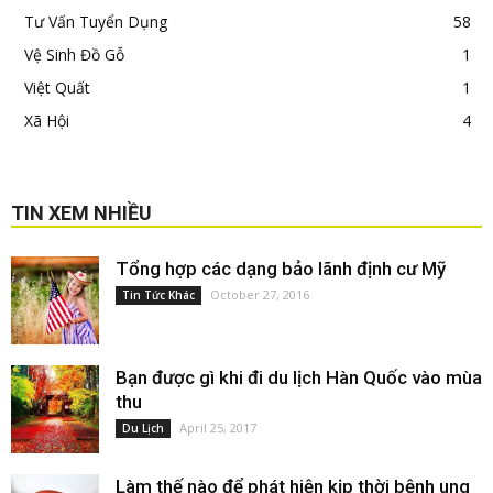
Tư Vấn Tuyển Dụng
58
Vệ Sinh Đồ Gỗ
1
Việt Quất
1
Xã Hội
4
TIN XEM NHIỀU
Tổng hợp các dạng bảo lãnh định cư Mỹ
October 27, 2016
Tin Tức Khác
Bạn được gì khi đi du lịch Hàn Quốc vào mùa
thu
April 25, 2017
Du Lịch
Làm thế nào để phát hiện kịp thời bệnh ung