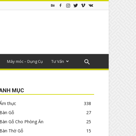
Máy móc – Dụng Cụ
Tư Vấn
ANH MỤC
Ẩm thực
338
Bàn Gỗ
27
Bàn Gỗ Cho Phòng Ăn
25
Bàn Thờ Gỗ
15