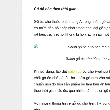
Có độ bền theo thời gian
Gỗ óc chó thuộc phân hạng A trong nhóm gỗ cứ
có mức dãn nở thấp nhất trong các loại gỗ tự
rất bền, các vết nối không bị hở (rách) sau một
Salon gỗ óc chó bền màu v
Khi sử dụng, lắp đặt
salon gỗ
óc chó (walnut) 
chất gỗ óc chó đã tốt, hơn nữa gỗ đưa vào sả
chuẩn nên độ bền sản phẩm sẽ làm bạn an tâm
theo thời gian. Do đó, qua nhiều năm, salon g
Với những thông tin về gỗ óc chó trên, hy v
nhé.