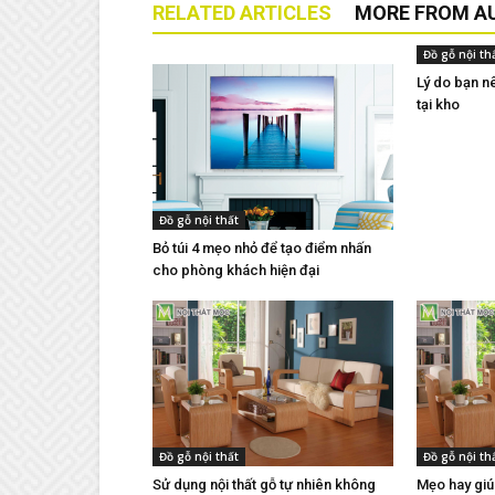
RELATED ARTICLES
MORE FROM A
Đồ gỗ nội th
Lý do bạn n
tại kho
Đồ gỗ nội thất
Bỏ túi 4 mẹo nhỏ để tạo điểm nhấn
cho phòng khách hiện đại
Đồ gỗ nội thất
Đồ gỗ nội th
Sử dụng nội thất gỗ tự nhiên không
Mẹo hay giúp