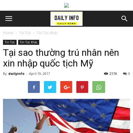
Home
Tin Tức
Tin Tức Khác
Tin Tức
Tin Tức Khác
Tại sao thường trú nhân nên
xin nhập quốc tịch Mỹ
By
dailyinfo
-
April 19, 2017
2174
0