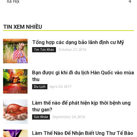
Xã Hội
4
TIN XEM NHIỀU
Tổng hợp các dạng bảo lãnh định cư Mỹ
October 27, 2016
Tin Tức Khác
Bạn được gì khi đi du lịch Hàn Quốc vào mùa
thu
April 25, 2017
Du Lịch
Làm thế nào để phát hiện kịp thời bệnh ung
thư gan?
September 24, 2016
Sức Khỏe
Làm Thế Nào Để Nhận Biết Ung Thư Tế Bào