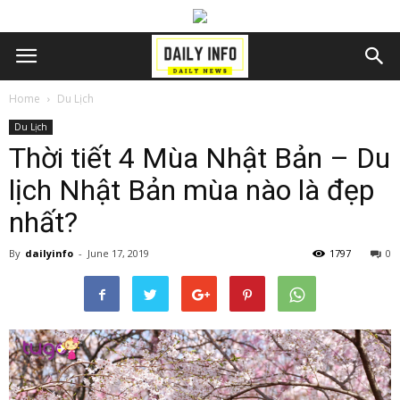
Home
Du Lịch
Du Lịch
Thời tiết 4 Mùa Nhật Bản – Du
lịch Nhật Bản mùa nào là đẹp
nhất?
By
dailyinfo
-
June 17, 2019
1797
0