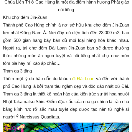
Chùa Liên Trì ở Cao Hùng là một địa điểm hành hương Phật giáo
nổi tiếng
Khu chợ đêm Jin-Zuan
Thành phố Cao Hùng chính là nơi sở hữu khu chợ đêm Jin-Zuan
lớn nhất Đông Nam Á. Nơi đây có diện tích đến 23.000 m2, bao
gồm 500 gian hàng bày bán đủ mọi loại hàng hóa khác nhau.
Ngoài ra, tại chợ đêm Đài Loan Jin-Zuan bạn sẽ được thường
thức những món ăn ngon tuyệt và nổi tiếng nhất chợ như món
tôm bia hay mì xào áp chảo…
Trạm ga 3 tầng
Thêm một lý do hấp dẫn du khách
đi Đài Loan
và đến với thành
phố Cao Hùng là bởi trạm tàu ngầm đẹp và độc đáo nhất xứ Đài.
Trạm ga 3 tầng là thiết kế hoàn hảo của kiến trúc sư tài hoa người
Nhật Takamatsu Shin. Điểm đặc sắc của nhà ga chính là trần nhà
bằng kính rực rỡ sắc màu tuyệt đẹp được tạo nên từ nghệ sĩ
người Ý Narcissus Quagliata.