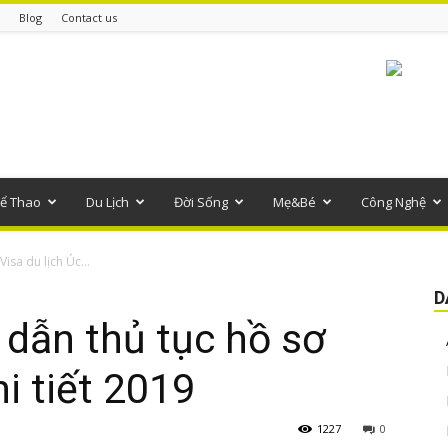
Blog
Contact us
ể Thao
Du Lịch
Đời Sống
Mẹ&Bé
Công Nghệ
isa du lịch Úc...
D
dẫn thủ tục hồ sơ
hi tiết 2019
1227
0