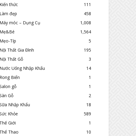
Kiến thức
111
Làm đẹp
458
Máy móc – Dụng Cụ
1,008
Mẹ&Bé
1,564
Mẹo-Típ
5
Nội Thất Gia Đình
195
Nội Thất Gỗ
3
Nước Uống Nhập Khẩu
14
Rong Biển
1
Salon gỗ
1
Sàn Gỗ
2
Sữa Nhập Khẩu
18
Sức Khỏe
589
Thế Giới
1
Thể Thao
10