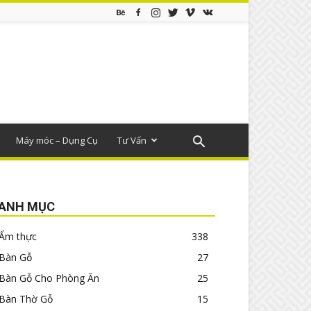
Máy móc – Dụng Cụ
Tư Vấn
ANH MỤC
Ẩm thực
338
Bàn Gỗ
27
Bàn Gỗ Cho Phòng Ăn
25
Bàn Thờ Gỗ
15