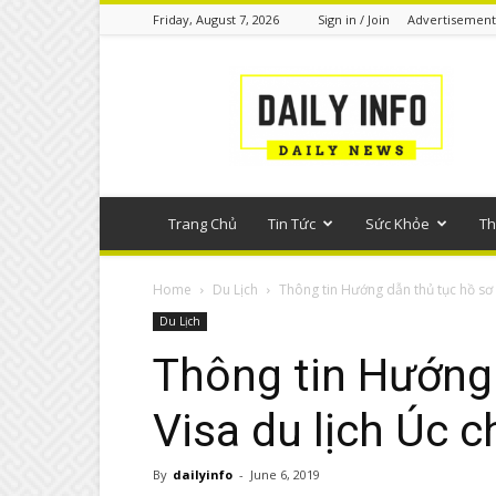
Friday, August 7, 2026
Sign in / Join
Advertisement
Tin
tức
phổ
thông
Trang Chủ
Tin Tức
Sức Khỏe
Th
Home
Du Lịch
Thông tin Hướng dẫn thủ tục hồ sơ V
Du Lịch
Thông tin Hướng 
Visa du lịch Úc c
By
dailyinfo
-
June 6, 2019