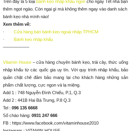
Trên đây là 5 loại
bánh kẹo nhập khẩu ngon
cho ngày Tết nhà bạn
thêm ngọt ngào. Còn ngại gì mà không thêm ngay vào danh sách
bánh kẹo nhà mình nào!
Xem thêm về:
·
Cửa hàng bán bánh kẹo ngoại nhập TPHCM
·
Bánh kẹo nhập khẩu
——————
Vitamin House
– cửa hàng chuyên bánh kẹo, trái cây, thức uống
nhập khẩu từ các quốc gia uy tín. Với quy trình nhập khẩu, bảo
quản chặt chẽ đảm bảo mang lại cho khách hàng những sản
phẩm chất lượng, cực ngon và lạ miệng.
Add 1 : 748 Nguyễn Đình Chiểu, P.1, Q.3
Add 2 : 441B Hai Bà Trưng, P.8 Q.3
Tel :
096 135 6668
Số chào hàng:
0931 247 666
FB : https://www.facebook.com/vitaminhouse2010
Instagram : VITAMIN.HOUSE