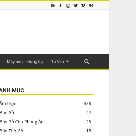
Máy móc – Dụng Cụ
Tư Vấn
ANH MỤC
Ẩm thực
338
Bàn Gỗ
27
Bàn Gỗ Cho Phòng Ăn
25
Bàn Thờ Gỗ
15