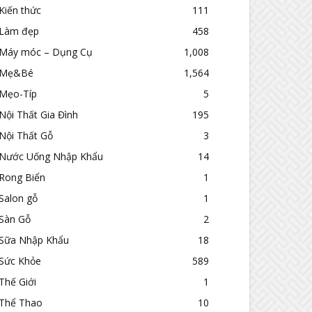
Kiến thức
111
Làm đẹp
458
Máy móc – Dụng Cụ
1,008
Mẹ&Bé
1,564
Mẹo-Típ
5
Nội Thất Gia Đình
195
Nội Thất Gỗ
3
Nước Uống Nhập Khẩu
14
Rong Biển
1
Salon gỗ
1
Sàn Gỗ
2
Sữa Nhập Khẩu
18
Sức Khỏe
589
Thế Giới
1
Thể Thao
10