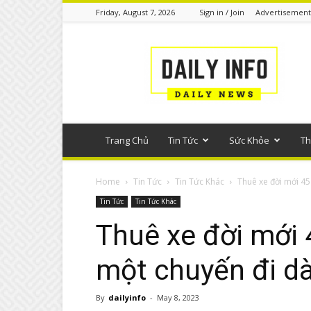
Friday, August 7, 2026
Sign in / Join
Advertisement
Tin
tức
phổ
thông
Trang Chủ
Tin Tức
Sức Khỏe
Th
Home
Tin Tức
Tin Tức Khác
Thuê xe đời mới 45
Tin Tức
Tin Tức Khác
Thuê xe đời mới 
một chuyến đi dà
By
dailyinfo
-
May 8, 2023