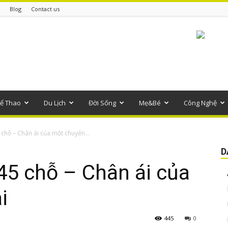
Blog
Contact us
ể Thao
Du Lịch
Đời Sống
Mẹ&Bé
Công Nghệ
 chỗ – Chân ái của một chuyến...
D
45 chỗ – Chân ái của
i
445
0