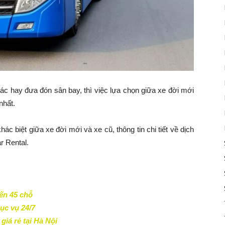
 tác hay đưa đón sân bay, thì việc lựa chọn giữa xe đời mới
nhất.
hác biệt giữa xe đời mới và xe cũ, thông tin chi tiết về dịch
r Rental.
đến 45 chỗ
ục vụ 24/7
giá rẻ tại Hà Nội