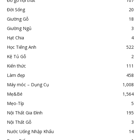
Đồ gỗ nội thất
107
Đời Sống
20
Giường Gỗ
18
Giường Ngủ
3
Hạt Chia
4
Học Tiếng Anh
522
Kệ Tủ Gỗ
2
Kiến thức
111
Làm đẹp
458
Máy móc – Dụng Cụ
1,008
Mẹ&Bé
1,564
Mẹo-Típ
5
Nội Thất Gia Đình
195
Nội Thất Gỗ
3
Nước Uống Nhập Khẩu
14