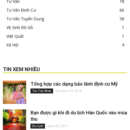
Tư Vấn
18
Tư Vấn Định Cư
66
Tư Vấn Tuyển Dụng
58
Vệ Sinh Đồ Gỗ
1
Việt Quất
1
Xã Hội
4
TIN XEM NHIỀU
Tổng hợp các dạng bảo lãnh định cư Mỹ
October 27, 2016
Tin Tức Khác
Bạn được gì khi đi du lịch Hàn Quốc vào mùa
thu
April 25, 2017
Du Lịch