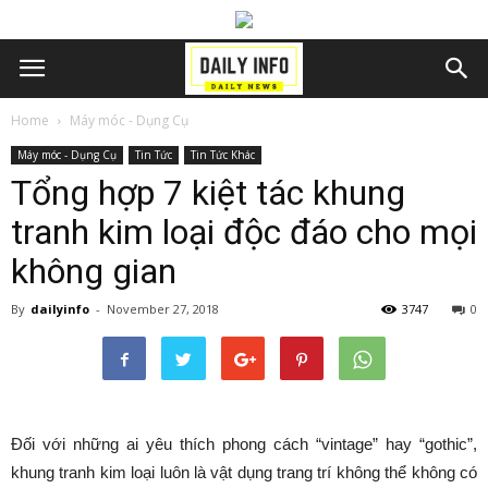
Home
Máy móc - Dụng Cụ
Máy móc - Dụng Cụ
Tin Tức
Tin Tức Khác
Tổng hợp 7 kiệt tác khung
tranh kim loại độc đáo cho mọi
không gian
By
dailyinfo
-
November 27, 2018
3747
0
Đối với những ai yêu thích phong cách “vintage” hay “gothic”,
khung tranh kim loại luôn là vật dụng trang trí không thể không có