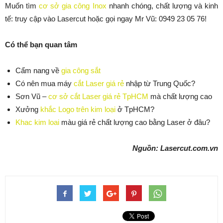
Muốn tìm
cơ sở gia công Inox
nhanh chóng, chất lượng và kinh
tế: truy cập vào Lasercut hoặc gọi ngay Mr Vũ: 0949 23 05 76!
Có thể bạn quan tâm
Cẩm nang về
gia công sắt
Có nên mua máy
cắt Laser giá rẻ
nhập từ Trung Quốc?
Sơn Vũ –
cơ sở cắt Laser giá rẻ TpHCM
mà chất lượng cao
Xưởng
khắc Logo trên kim loại
ở TpHCM?
Khac kim loai
màu giá rẻ chất lượng cao bằng Laser ở đâu?
Nguồn: Lasercut.com.vn