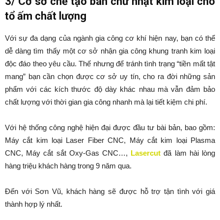
3/ Cơ sở chế tạo bàn chữ nhật kim loại cho
tổ ấm chất lượng
Với sự đa dạng của ngành gia công cơ khí hiện nay, bạn có thể
dễ dàng tìm thấy một cơ sở nhận gia công khung tranh kim loại
độc đáo theo yêu cầu. Thế nhưng để tránh tình trạng “tiền mất tật
mang” bạn cần chọn được cơ sở uy tín, cho ra đời những sản
phẩm với các kích thước độ dày khác nhau mà vẫn đảm bảo
chất lượng với thời gian gia công nhanh mà lại tiết kiệm chi phí.
Với hệ thống công nghệ hiện đại được đầu tư bài bản, bao gồm:
Máy cắt kim loại Laser Fiber CNC, Máy cắt kim loại Plasma
CNC, Máy cắt sắt Oxy-Gas CNC…,
Lasercut
đã làm hài lòng
hàng triệu khách hàng trong 9 năm qua.
Đến với Sơn Vũ, khách hàng sẽ được hỗ trợ tận tình với giá
thành hợp lý nhất.