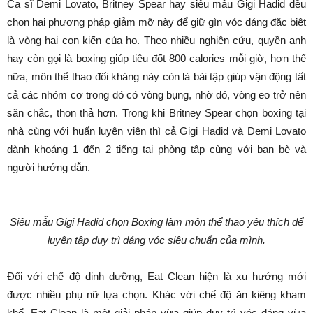
Ca sĩ Demi Lovato, Britney Spear hay siêu mẫu Gigi Hadid đều
chọn hai phương pháp giảm mỡ này để giữ gìn vóc dáng đặc biệt
là vòng hai con kiến của họ. Theo nhiều nghiên cứu, quyền anh
hay còn gọi là boxing giúp tiêu đốt 800 calories mỗi giờ, hơn thế
nữa, môn thể thao đối kháng này còn là bài tập giúp vận động tất
cả các nhóm cơ trong đó có vòng bụng, nhờ đó, vòng eo trở nên
săn chắc, thon thả hơn. Trong khi Britney Spear chọn boxing tại
nhà cùng với huấn luyện viên thì cả Gigi Hadid và Demi Lovato
dành khoảng 1 đến 2 tiếng tại phòng tập cùng với bạn bè và
người hướng dẫn.
Siêu mẫu Gigi Hadid chọn Boxing làm môn thể thao yêu thích để
luyện tập duy trì dáng vóc siêu chuẩn của mình.
Đối với chế độ dinh dưỡng, Eat Clean hiện là xu hướng mới
được nhiều phụ nữ lựa chọn. Khác với chế độ ăn kiêng kham
khổ, Eat Clean là một giải pháp vừa giúp duy trì vóc dáng vừa