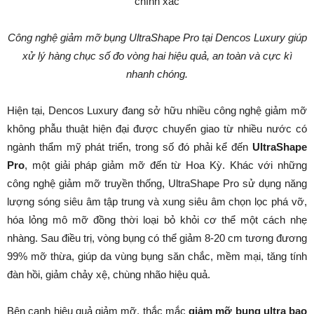
Công nghệ giảm mỡ bụng UltraShape Pro tại Dencos Luxury giúp
xử lý hàng chục số đo vòng hai hiệu quả, an toàn và cực kì
nhanh chóng.
Hiện tại, Dencos Luxury đang sở hữu nhiều công nghệ giảm mỡ
không phẫu thuật hiện đại được chuyển giao từ nhiều nước có
ngành thẩm mỹ phát triển, trong số đó phải kể đến
UltraShape
Pro
, một giải pháp giảm mỡ đến từ Hoa Kỳ. Khác với những
công nghệ giảm mỡ truyền thống, UltraShape Pro sử dụng năng
lượng sóng siêu âm tập trung và xung siêu âm chọn lọc phá vỡ,
hóa lỏng mô mỡ đồng thời loại bỏ khỏi cơ thể một cách nhẹ
nhàng. Sau điều trị, vòng bụng có thể giảm 8-20 cm tương đương
99% mỡ thừa, giúp da vùng bụng săn chắc, mềm mại, tăng tính
đàn hồi, giảm chảy xệ, chùng nhão hiệu quả.
Bên cạnh hiệu quả giảm mỡ, thắc mắc
giảm mỡ bụng ultra bao