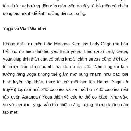
tập dưới sự hướng dẫn của giáo viên do đây là bộ môn có nhiều
động tác mạnh dễ ảnh hưởng đến cột sống.
Yoga và Wait Watcher
Không chỉ cựu thiên thần Miranda Kerr hay Lady Gaga mà hầu
hết phụ nữ hiện đại đều yêu thích yoga. Theo ca sĩ Lady Gaga,
yoga giúp tinh thần của cô sảng khoái, giảm stress đồng thời duy
trì được vóc dáng mảnh mai dù cô đã U40. Nhiều người lầm
tưởng rằng yoga không thể giảm mỡ bụng nhanh như các loại
hình luyện tập khác, thực tế, cứ một giờ tập Hatha (Yoga cổ
truyền) bạn sẽ mất 240 calories và sẽ mất hơn 400 calories nếu
tập luyện Astanga ( Yoga thiên về các tư thế cơ bắp). Như vậy,
so với aerobic, yoga vẫn tốn nhiều năng lượng nhưng không cần
tập mệt.