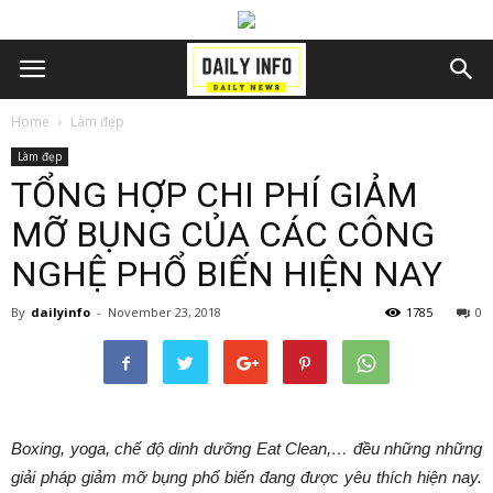
Home
Làm đẹp
Làm đẹp
TỔNG HỢP CHI PHÍ GIẢM
MỠ BỤNG CỦA CÁC CÔNG
NGHỆ PHỔ BIẾN HIỆN NAY
By
dailyinfo
-
November 23, 2018
1785
0
Boxing, yoga, chế độ dinh dưỡng Eat Clean,… đều những những
giải pháp giảm mỡ bụng phổ biến đang được yêu thích hiện nay.