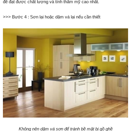
để đạt được chất lượng và tính thẩm mỹ cao nhất.
>>> Bước 4 : Sơn lại hoặc dặm vá lại nếu cần thiết
Không nên dặm vá sơn để tránh bề mặt bị gồ ghề