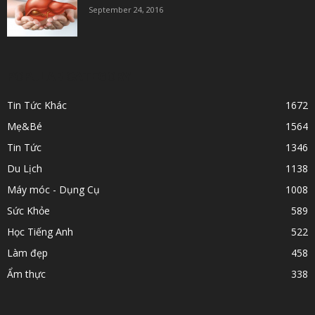
September 24, 2016
POPULAR CATEGORY
Tin Tức Khác
1672
Mẹ&Bé
1564
Tin Tức
1346
Du Lịch
1138
Máy móc - Dụng Cụ
1008
Sức Khỏe
589
Học Tiếng Anh
522
Làm đẹp
458
Ẩm thực
338