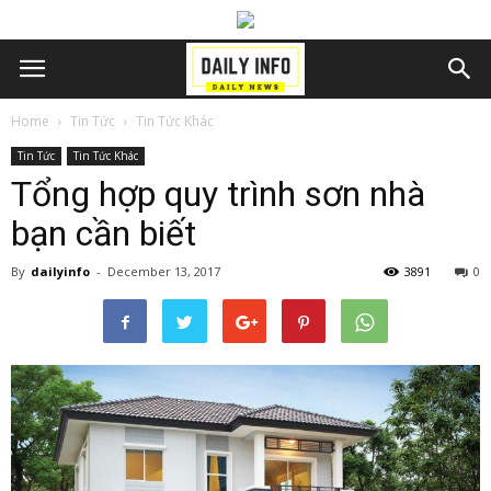
Home
Tin Tức
Tin Tức Khác
Tin Tức
Tin Tức Khác
Tổng hợp quy trình sơn nhà
bạn cần biết
By
dailyinfo
-
December 13, 2017
3891
0