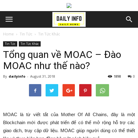
Home
Tin Tức
Tin Tức Khác
Tin Tức
Tin Tức Khác
Tổng quan về MOAC – Đào
MOAC như thế nào?
By
dailyinfo
-
August 31, 2018
1898
0
MOAC là từ viết tắt của Mother Of All Chains, đây là một
Blockchain mới được phát triển để có thể mở rộng hỗ trợ các
giao dịch, truy cập dữ liệu. MOAC giúp người dùng có thể thiết