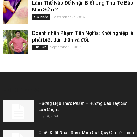
Làm Thế Nào Để Nhận Biết Ung Thư Tế Bào
Máu Sớm ?
September 24, 2016
Sức Khỏe
Doanh nhân Phạm Tấn Nghĩa: Khởi nghiệp là
phải biết dấn thân và đối...
September 1, 2017
Tin Tức
EDITOR PICKS
Hương Liệu Thực Phẩm – Hương Dâu Tây: Sự
Lựa Chọn...
July 19, 2024
Chiết Xuất Nhân Sâm: Món Quà Quý Giá Từ Thiên