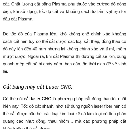
cắt. Chất lượng cắt bằng Plasma phụ thuộc vào cường độ dòng
điện, khí sử dụng, tốc độ cắt và khoảng cách từ tấm vật liệu tới
đầu cắt Plasma.
Do tốc độ của Plasma lớn, khó khống chế chính xác khoảng
cách cắt nên tuy có thể cắt được các loại sắt thép, đồng thau có
độ dày lên đến 40 mm nhưng lại không chính xác và tỉ mỉ, mềm
mượt được. Ngoài ra, khi cắt Plasma thì đường cắt sẽ lớn, xung
quanh mép cắt sẽ bị cháy nám, bạn cần tốn thời gian để vệ sinh
lại.
Cắt bằng máy cắt Laser CNC:
Có thể nói
cắt laser CNC
là phương pháp cắt đồng thau tốt nhất
hiện nay. Tốc độ cắt nhanh, nhờ sử dụng nguồn laser fiber nên có
thể cắt được hầu hết các loại kim loại kể cả kim loại có tính phản
quang cao như: đồng, thau nhôm… mà các phương pháp cắt
khác không thể cắt được.