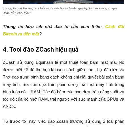
Tương tự như Bitcoin, cơ chế của Zcash là vận hành ngay lập tức và không có giai
đoạn “tiền khai thác”
Thông tin hữu ích nhà đầu tư cần xem thêm:
Cách đổi
Bitcoin ra tiền mặt
?
4. Tool đào ZCash hiệu quả
ZCash sử dụng Equihash là một thuật toán băm mật mã. Nó
được thiết kế để thu hẹp khoảng cách giữa các Thợ đào lớn và
Thợ đào trung bình bằng cách không chỉ giải quyết bài toán bằng
máy tính, mà còn dựa trên phần cứng mà một máy tính trung
bình luôn có – RAM. Tốc độ băm của bạn dựa trên năng suất và
tốc độ của bộ nhớ RAM, trái ngược với sức mạnh của GPUs và
ASICs.
Từ trước tới nay, việc đào Zcash thường sử dụng 2 loại phần