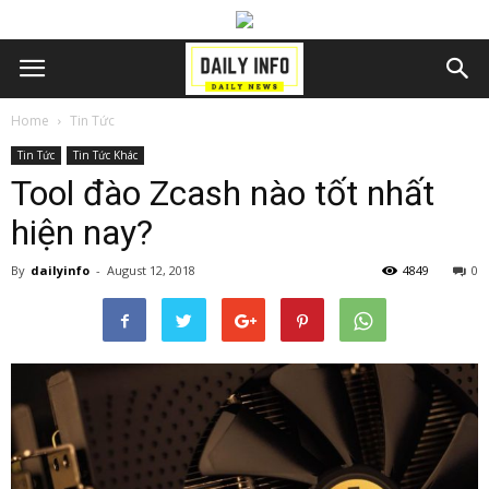
Home
Tin Tức
Tin Tức
Tin Tức Khác
Tool đào Zcash nào tốt nhất
hiện nay?
By
dailyinfo
-
August 12, 2018
4849
0