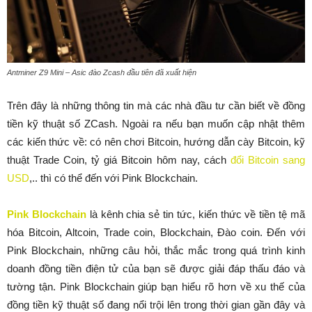
Antminer Z9 Mini – Asic đào Zcash đầu tiên đã xuất hiện
Trên đây là những thông tin mà các nhà đầu tư cần biết về đồng
tiền kỹ thuật số ZCash. Ngoài ra nếu bạn muốn cập nhật thêm
các kiến thức về: có nên chơi Bitcoin, hướng dẫn cày Bitcoin, kỹ
thuật Trade Coin, tỷ giá Bitcoin hôm nay, cách
đổi Bitcoin sang
USD
,.. thì có thể đến với Pink Blockchain.
Pink Blockchain
là kênh chia sẻ tin tức, kiến thức về tiền tệ mã
hóa Bitcoin, Altcoin, Trade coin, Blockchain, Đào coin. Đến với
Pink Blockchain, những câu hỏi, thắc mắc trong quá trình kinh
doanh đồng tiền điện tử của bạn sẽ được giải đáp thấu đáo và
tường tận. Pink Blockchain giúp bạn hiểu rõ hơn về xu thế của
đồng tiền kỹ thuật số đang nổi trội lên trong thời gian gần đây và