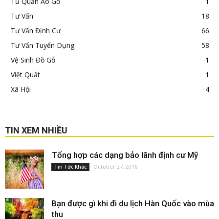
Tủ Quần Áo Gỗ
1
Tư Vấn
18
Tư Vấn Định Cư
66
Tư Vấn Tuyển Dụng
58
Vệ Sinh Đồ Gỗ
1
Việt Quất
1
Xã Hội
4
TIN XEM NHIỀU
Tổng hợp các dạng bảo lãnh định cư Mỹ
October 27, 2016
Tin Tức Khác
Bạn được gì khi đi du lịch Hàn Quốc vào mùa
thu