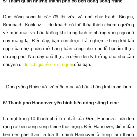
5/ Tham quan những thành phố cổ bên dòng sông rhine
Dọc dòng sông là các đô thị vừa và nhỏ như Kaub, Bingen,
Braubach, Koblenz,… du khách có thể thỏa thích chiêm ngưỡng
vẻ mộc mạc và bầu không khí trong lành ở những vùng ngoại ô
này mang lại. Đến đây, bạn còn được trải nghiệm không khí tấp
nập của chợ phiên mở hàng tuần cũng như các lễ hội ẩm thực
đường phố. Nơi đây quả thực là điểm đến lý tưởng cho nhu cầu
chuyến đi
du lịch giá rẻ nước ngoài
của bạn.
Dòng sông Rhine với vẻ mộc mạc và bầu không khí trong lành
6/ Thành phố Hannover yên bình bên dòng sông Leine
Là một trong 10 thành phố lớn nhất của Đức, Hannover hiện lên
rạng rỡ bên dòng sông Leine thơ mộng. Đến Hannover, điểm đầu
tiên nên ghé thăm là tòa thị chính Hannover ở trung tâm thành