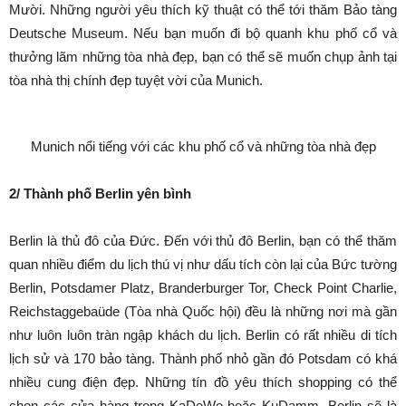
Mười. Những người yêu thích kỹ thuật có thể tới thăm Bảo tàng
Deutsche Museum. Nếu bạn muốn đi bộ quanh khu phố cổ và
thưởng lãm những tòa nhà đẹp, bạn có thể sẽ muốn chụp ảnh tại
tòa nhà thị chính đẹp tuyệt vời của Munich.
Munich nổi tiếng với các khu phố cổ và những tòa nhà đẹp
2/ Thành phố Berlin yên bình
Berlin là thủ đô của Đức. Đến với thủ đô Berlin, bạn có thể thăm
quan nhiều điểm du lịch thú vị như dấu tích còn lại của Bức tường
Berlin, Potsdamer Platz, Branderburger Tor, Check Point Charlie,
Reichstaggebaüde (Tòa nhà Quốc hội) đều là những nơi mà gần
như luôn luôn tràn ngập khách du lịch. Berlin có rất nhiều di tích
lịch sử và 170 bảo tàng. Thành phố nhỏ gần đó Potsdam có khá
nhiều cung điện đẹp. Những tín đồ yêu thích shopping có thể
chọn các cửa hàng trong KaDeWe hoặc KuDamm. Berlin sẽ là