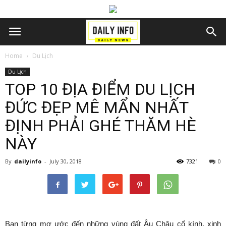
Home
Du Lịch
Du Lịch
TOP 10 ĐỊA ĐIỂM DU LỊCH
ĐỨC ĐẸP MÊ MẨN NHẤT
ĐỊNH PHẢI GHÉ THĂM HÈ
NÀY
By
dailyinfo
-
July 30, 2018
7321
0
Bạn từng mơ ước đến những vùng đất Âu Châu cổ kính, xinh