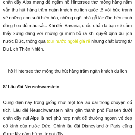
chân dãy Alps mang để ngắm hồ Hintersee thơ mộng hàng năm
vẫn thu hút hàng trăm ngàn khách du lịch quốc tế với bức tranh
về những con suối hiền hòa, những ngôi nhà gỗ lác đác bên cánh
đồng hoa đủ màu sắc. Khi đến Bavaria, chắc chắn là bạn sẽ cảm
thấy xứng đáng với những gì mình bỏ ra khi quyết định du lịch
nước Đức, thông qua
tour nước ngoài giá rẻ
nhưng chất lượng từ
Du Lịch Thiên Nhiên.
hồ Hintersee thơ mộng thu hút hàng trăm ngàn khách du lịch
8/ Lâu đài Neuschwanstein
Cung điện này trông giống như một tòa lâu đài trong chuyện cổ
tích. Lâu đài Neuschwanstein nằm gần thành phố Fussen dưới
chân dãy núi Alps là nơi phù hợp nhất để thưởng ngoạn vẻ đẹp
cổ kính của nước Đức. Chính lâu đài Disneyland ở Paris cũng
được lấy cảm hứng từ nơi đây.