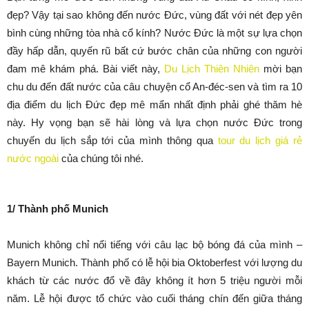
đẹp? Vậy tại sao không đến nước Đức, vùng đất với nét đẹp yên
bình cùng những tòa nhà cổ kính? Nước Đức là một sự lựa chọn
đầy hấp dẫn, quyến rũ bất cứ bước chân của những con người
đam mê khám phá. Bài viết này,
Du Lịch Thiên Nhiên
mời bạn
chu du đến đất nước của câu chuyện cổ An-đéc-sen và tìm ra 10
địa điểm du lịch Đức đẹp mê mẩn nhất định phải ghé thăm hè
này. Hy vọng bạn sẽ hài lòng và lựa chọn nước Đức trong
chuyến du lịch sắp tới của mình thông qua
tour du lịch giá rẻ
nước ngoài
của chúng tôi nhé.
1/ Thành phố Munich
Munich không chỉ nổi tiếng với câu lạc bộ bóng đá của mình –
Bayern Munich. Thành phố có lễ hội bia Oktoberfest với lượng du
khách từ các nước đổ về đây không ít hơn 5 triệu người mỗi
năm. Lễ hội được tổ chức vào cuối tháng chín đến giữa tháng