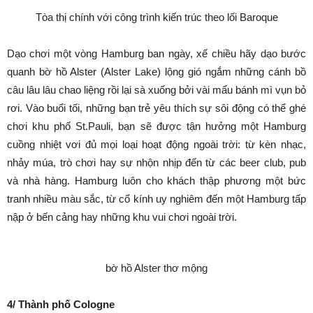
Tòa thị chính với công trình kiến trúc theo lối Baroque
Dạo chơi một vòng Hamburg ban ngày, xế chiều hãy dạo bước
quanh bờ hồ Alster (Alster Lake) lộng gió ngắm những cánh bồ
câu lâu lâu chao liệng rồi lại sà xuống bởi vài mẩu bánh mì vụn bỏ
rơi. Vào buổi tối, những bạn trẻ yêu thích sự sôi động có thể ghé
chơi khu phố St.Pauli, bạn sẽ được tận hưởng một Hamburg
cuồng nhiệt vơi đủ mọi loại hoạt động ngoài trời: từ kèn nhạc,
nhảy múa, trò chơi hay sự nhộn nhịp đến từ các beer club, pub
và nhà hàng. Hamburg luôn cho khách thập phương một bức
tranh nhiều màu sắc, từ cổ kính uy nghiêm đến một Hamburg tấp
nập ở bến cảng hay những khu vui chơi ngoài trời.
bờ hồ Alster thơ mộng
4/ Thành phố Cologne