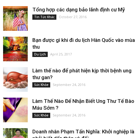
Tổng hợp các dạng bảo lãnh định cư Mỹ
October 27, 2016
Tin Tức Khác
Bạn được gì khi đi du lịch Hàn Quốc vào mùa
thu
April 25, 2017
Du Lịch
Làm thế nào để phát hiện kịp thời bệnh ung
thư gan?
September 24, 2016
Sức Khỏe
Làm Thế Nào Để Nhận Biết Ung Thư Tế Bào
Máu Sớm ?
September 24, 2016
Sức Khỏe
Doanh nhân Phạm Tấn Nghĩa: Khởi nghiệp là