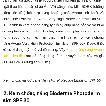
Sản phẩm đã được nghiên cứu và kiểm nghiệm lâm sàng nghiêm
ngặt theo tiêu chuẩn châu Âu. Với công thức MPI-SORB (chống
nắng tiên tiến) kết hợp cùng khoáng chất Avene tinh khiết và
chứa nhiều Vitamin E, Avene Very High Protection Emulsion SPF
50+ chính là kem chống nắng lý tưởng giúp nàng bảo vệ và nuôi
dưỡng làn da kể cả làn da nhạy cảm. Sản phẩm có dạng sữa
trong suốt, mỏng, nhẹ, thẩm thấu nhanh và lâu trôi. Kem chống
nắng Avene Very High Protection Emulsion SPF 50+ Được thiết
kế dưới dạng tuýp có vòi tiện dụng. Vậy
kem chống nắng Avene
bao nhiêu tiền
mà có công dụng tốt như vậy? 1 em này có giá
360.000 VNĐ (dung tích 50 ml)
Kem chống nắng Avene Very High Protection Emulsion SPF 50+
2. Kem chống nắng Bioderma Photoderm
Akn SPF 30