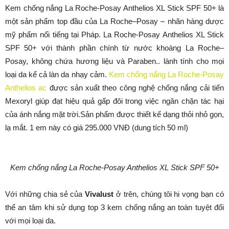
Kem chống nắng La Roche-Posay Anthelios XL Stick SPF 50+ là
một sản phẩm top đầu của La Roche–Posay – nhãn hàng dược
mỹ phẩm nổi tiếng tại Pháp. La Roche-Posay Anthelios XL Stick
SPF 50+ với thành phần chính từ nước khoáng La Roche–
Posay, không chứa hương liệu và Paraben.. lành tính cho mọi
loại da kể cả làn da nhạy cảm.
Kem chống nắng La Roche-Posay
Anthelios ac
được sản xuất theo công nghệ chống nắng cải tiến
Mexoryl giúp đạt hiệu quả gấp đôi trong việc ngăn chặn tác hại
của ánh nắng mặt trời.Sản phẩm được thiết kế dạng thỏi nhỏ gọn,
lạ mắt. 1 em này có giá 295.000 VNĐ (dung tích 50 ml)
Kem chống nắng La Roche-Posay Anthelios XL Stick SPF 50+
Với những chia sẻ của
Vivalust
ở trên, chúng tôi hi vọng bạn có
thể an tâm khi sử dụng top 3 kem chống nắng an toàn tuyệt đối
với mọi loại da.