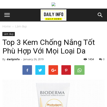
Home
Làm đẹp
Làm đẹp
Top 3 Kem Chống Nắng Tốt
Phù Hợp Với Mọi Loại Da
By
dailyinfo
-
January 26, 2019
1454
0