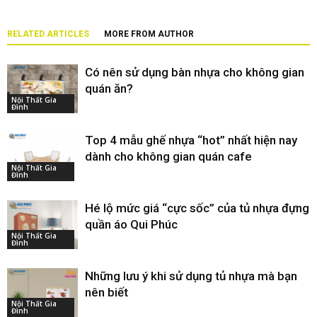
RELATED ARTICLES
MORE FROM AUTHOR
Có nên sử dụng bàn nhựa cho không gian
quán ăn?
Nội Thất Gia
Đình
Top 4 mẫu ghế nhựa “hot” nhất hiện nay
dành cho không gian quán cafe
Nội Thất Gia
Đình
Hé lộ mức giá “cực sốc” của tủ nhựa đựng
quần áo Qui Phúc
Nội Thất Gia
Đình
Những lưu ý khi sử dụng tủ nhựa mà bạn
nên biết
Nội Thất Gia
Đình