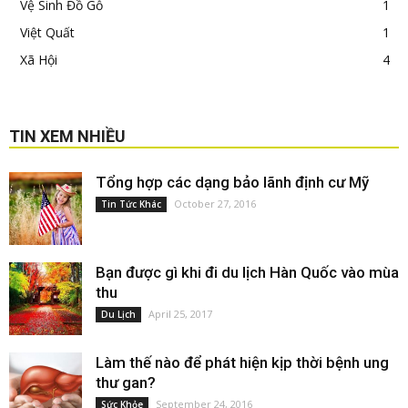
Vệ Sinh Đồ Gỗ
1
Việt Quất
1
Xã Hội
4
TIN XEM NHIỀU
Tổng hợp các dạng bảo lãnh định cư Mỹ
October 27, 2016
Tin Tức Khác
Bạn được gì khi đi du lịch Hàn Quốc vào mùa
thu
April 25, 2017
Du Lịch
Làm thế nào để phát hiện kịp thời bệnh ung
thư gan?
September 24, 2016
Sức Khỏe