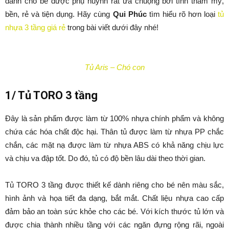
dành cho bé được phụ huynh rất ưa chuộng bởi tính thẩm mỹ,
bền, rẻ và tiện dụng. Hãy cùng
Qui Phúc
tìm hiểu rõ hơn loại
tủ
nhựa 3 tầng giá rẻ
trong bài viết dưới đây nhé!
Tủ Aris – Chó con
1/ Tủ TORO 3 tầng
Đây là sản phẩm được làm từ 100% nhựa chính phẩm và không
chứa các hóa chất độc hại. Thân tủ được làm từ nhựa PP chắc
chắn, các mặt nạ được làm từ nhựa ABS có khả năng chịu lực
và chịu va đập tốt. Do đó, tủ có độ bền lâu dài theo thời gian.
Tủ TORO 3 tầng được thiết kế dành riêng cho bé nên màu sắc,
hình ảnh và họa tiết đa dạng, bắt mắt. Chất liệu nhựa cao cấp
đảm bảo an toàn sức khỏe cho các bé. Với kích thước tủ lớn và
được chia thành nhiều tầng với các ngăn đựng rộng rãi, ngoài