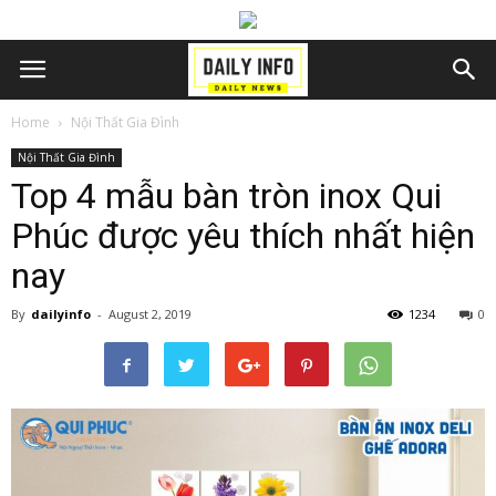
Home
Nội Thất Gia Đình
Nội Thất Gia Đình
Top 4 mẫu bàn tròn inox Qui
Phúc được yêu thích nhất hiện
nay
By
dailyinfo
-
August 2, 2019
1234
0