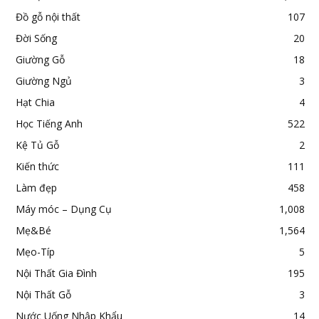
Đồ gỗ nội thất
107
Đời Sống
20
Giường Gỗ
18
Giường Ngủ
3
Hạt Chia
4
Học Tiếng Anh
522
Kệ Tủ Gỗ
2
Kiến thức
111
Làm đẹp
458
Máy móc – Dụng Cụ
1,008
Mẹ&Bé
1,564
Mẹo-Típ
5
Nội Thất Gia Đình
195
Nội Thất Gỗ
3
Nước Uống Nhập Khẩu
14