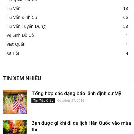
Tư Vấn
18
Tư Vấn Định Cư
66
Tư Vấn Tuyển Dụng
58
Vệ Sinh Đồ Gỗ
1
Việt Quất
1
Xã Hội
4
TIN XEM NHIỀU
Tổng hợp các dạng bảo lãnh định cư Mỹ
October 27, 2016
Tin Tức Khác
Bạn được gì khi đi du lịch Hàn Quốc vào mùa
thu