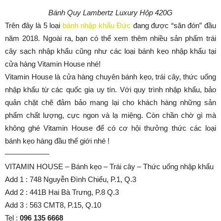
Bánh Quy Lambertz Luxury Hộp 420G
Trên đây là 5 loại
bánh nhập khẩu Đức
đang được “săn đón” đầu
năm 2018. Ngoài ra, bạn có thể xem thêm nhiều sản phẩm trái
cây sạch nhập khẩu cũng như các loại bánh kẹo nhập khẩu tại
cửa hàng Vitamin House nhé!
Vitamin House là cửa hàng chuyên bánh kẹo, trái cây, thức uống
nhập khẩu từ các quốc gia uy tín. Với quy trình nhập khẩu, bảo
quản chặt chẽ đảm bảo mang lại cho khách hàng những sản
phẩm chất lượng, cực ngon và lạ miệng. Còn chần chờ gì mà
không ghé Vitamin House để có cơ hội thưởng thức các loại
bánh kẹo hàng đầu thế giới nhé !
——————
VITAMIN HOUSE – Bánh kẹo – Trái cây – Thức uống nhập khẩu
Add 1 : 748 Nguyễn Đình Chiểu, P.1, Q.3
Add 2 : 441B Hai Bà Trưng, P.8 Q.3
Add 3 : 563 CMT8, P.15, Q.10
Tel :
096 135 6668