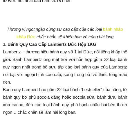
từ Đức hot nhất đầu năm 2018 nhé!
Hương vị ngọt ngào cùng sự cao cấp của các loại
bánh nhập
khẩu Đức
chắc chắn sẽ khiến bạn vô cùng hài lòng
1. Bánh Quy Cao Cấp Lambertz Đức Hộp 1KG
Lambertz – thương hiệu bánh quy số 1 tại Đức, nổi tiếng khắp thế
giới. Bánh Lambertz ông mặt trời với hỗn hợp gồm 22 loại bánh
quy ngon nhất trong bộ sưu tập các loại bánh quy của Lambertz
nổi bật với ngoại hình cao cấp, sang trọng bởi vỏ thiếc tông màu
đen.
Bánh quy Lambert bao gồm 22 loại bánh “bestseller” của hãng, từ
bánh quy bơ phủ socola đắng hoặc socola sữa, bánh dừa, bánh
xốp cacao, đến các loại bánh quy phủ hạnh nhân bùi béo thơm
ngon… chắc chăn sẽ làm hài lòng bạn.