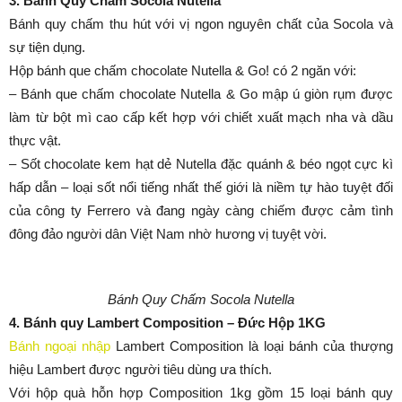
3. Bánh Quy Chấm Socola Nutella
Bánh quy chấm thu hút với vị ngon nguyên chất của Socola và
sự tiện dụng.
Hộp bánh que chấm chocolate Nutella & Go! có 2 ngăn với:
– Bánh que chấm chocolate Nutella & Go mập ú giòn rụm được
làm từ bột mì cao cấp kết hợp với chiết xuất mạch nha và dầu
thực vật.
– Sốt chocolate kem hạt dẻ Nutella đặc quánh & béo ngọt cực kì
hấp dẫn – loại sốt nổi tiếng nhất thế giới là niềm tự hào tuyệt đối
của công ty Ferrero và đang ngày càng chiếm được cảm tình
đông đảo người dân Việt Nam nhờ hương vị tuyệt vời.
Bánh Quy Chấm Socola Nutella
4. Bánh quy Lambert Composition – Đức Hộp 1KG
Bánh ngoại nhập
Lambert Composition là loại bánh của thượng
hiệu Lambert được người tiêu dùng ưa thích.
Với hộp quà hỗn hợp Composition 1kg gồm 15 loại bánh quy