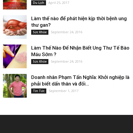
April 25, 2017
Du Lịch
Làm thế nào để phát hiện kịp thời bệnh ung
thư gan?
September 24, 2016
Sức Khỏe
Làm Thế Nào Để Nhận Biết Ung Thư Tế Bào
Máu Sớm ?
September 24, 2016
Sức Khỏe
Doanh nhân Phạm Tấn Nghĩa: Khởi nghiệp là
phải biết dấn thân và đối...
September 1, 2017
Tin Tức
EDITOR PICKS