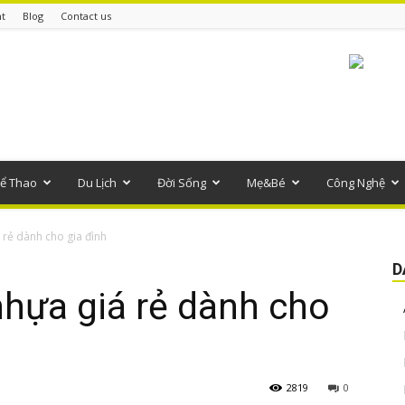
t
Blog
Contact us
ể Thao
Du Lịch
Đời Sống
Mẹ&Bé
Công Nghệ
 rẻ dành cho gia đình
D
hựa giá rẻ dành cho
2819
0