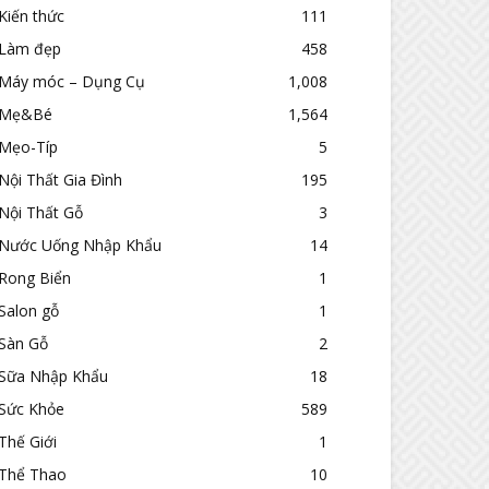
Kiến thức
111
Làm đẹp
458
Máy móc – Dụng Cụ
1,008
Mẹ&Bé
1,564
Mẹo-Típ
5
Nội Thất Gia Đình
195
Nội Thất Gỗ
3
Nước Uống Nhập Khẩu
14
Rong Biển
1
Salon gỗ
1
Sàn Gỗ
2
Sữa Nhập Khẩu
18
Sức Khỏe
589
Thế Giới
1
Thể Thao
10