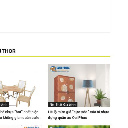
UTHOR
 Đình
Nội Thất Gia Đình
hế nhựa “hot” nhất hiện
Hé lộ mức giá “cực sốc” của tủ nhựa
o không gian quán cafe
đựng quần áo Qui Phúc