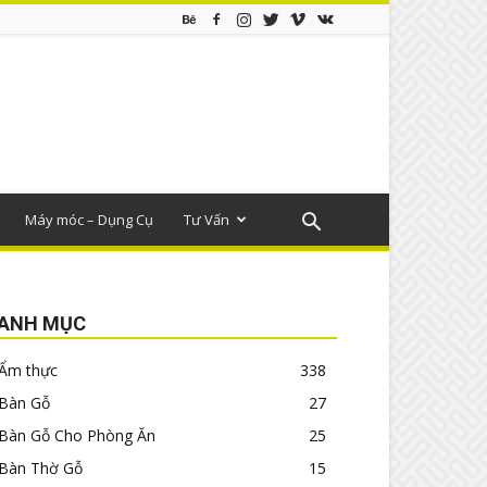
Máy móc – Dụng Cụ
Tư Vấn
ANH MỤC
Ẩm thực
338
Bàn Gỗ
27
Bàn Gỗ Cho Phòng Ăn
25
Bàn Thờ Gỗ
15