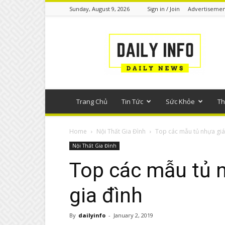
Sunday, August 9, 2026
Sign in / Join
Advertisemen
Tin
tức
phổ
thông
Trang Chủ
Tin Tức
Sức Khỏe
Th
Home
Nội Thất Gia Đình
Top các mẫu tủ nhựa giá
Nội Thất Gia Đình
Top các mẫu tủ n
gia đình
By
dailyinfo
-
January 2, 2019