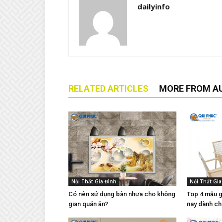
dailyinfo
RELATED ARTICLES
MORE FROM A
Nội Thất Gia Đình
Nội Thất Gia
Có nên sử dụng bàn nhựa cho không
Top 4 mẫu g
gian quán ăn?
nay dành ch