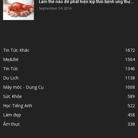
Làm thế nào để phát hiện kịp thời bệnh ung thư...
September 24, 2016
POPULAR CATEGORY
Tin Tức Khác
1672
Mẹ&Bé
1564
Tin Tức
1346
Du Lịch
1138
Máy móc - Dụng Cụ
1008
Sức Khỏe
589
Học Tiếng Anh
522
Làm đẹp
458
Ẩm thực
338