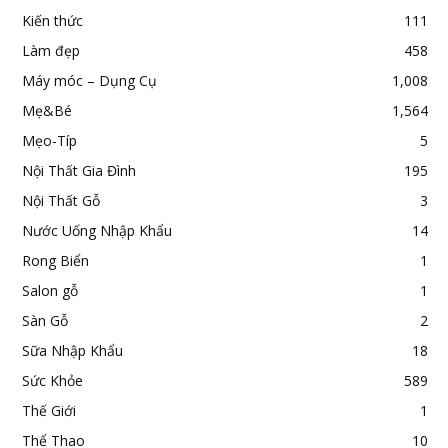
Kiến thức
111
Làm đẹp
458
Máy móc – Dụng Cụ
1,008
Mẹ&Bé
1,564
Mẹo-Típ
5
Nội Thất Gia Đình
195
Nội Thất Gỗ
3
Nước Uống Nhập Khẩu
14
Rong Biển
1
Salon gỗ
1
Sàn Gỗ
2
Sữa Nhập Khẩu
18
Sức Khỏe
589
Thế Giới
1
Thể Thao
10