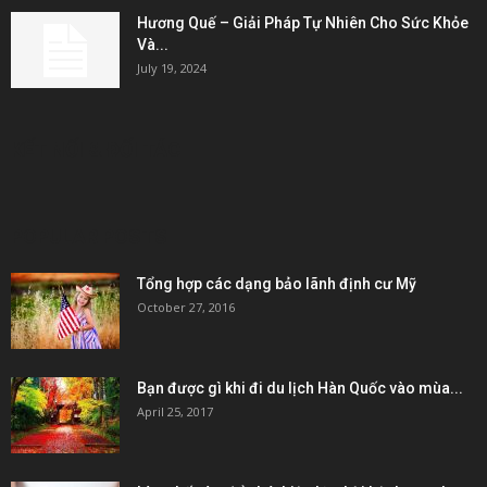
Hương Quế – Giải Pháp Tự Nhiên Cho Sức Khỏe
Và...
July 19, 2024
KẾT NỐI & ĐỐI TÁC
POPULAR POSTS
Tổng hợp các dạng bảo lãnh định cư Mỹ
October 27, 2016
Bạn được gì khi đi du lịch Hàn Quốc vào mùa...
April 25, 2017