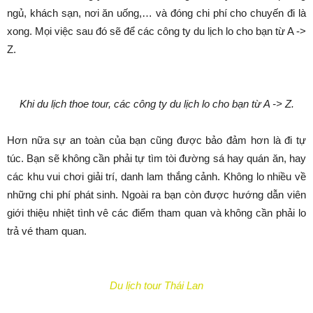
ngủ, khách sạn, nơi ăn uống,… và đóng chi phí cho chuyến đi là
xong. Mọi việc sau đó sẽ để các công ty du lịch lo cho bạn từ A ->
Z.
Khi du lịch thoe tour, các công ty du lịch lo cho bạn từ A -> Z.
Hơn nữa sự an toàn của bạn cũng được bảo đảm hơn là đi tự
túc. Bạn sẽ không cần phải tự tìm tòi đường sá hay quán ăn, hay
các khu vui chơi giải trí, danh lam thắng cảnh. Không lo nhiều về
những chi phí phát sinh. Ngoài ra bạn còn được hướng dẫn viên
giới thiệu nhiệt tình vê các điểm tham quan và không cần phải lo
trả vé tham quan.
Du lịch tour Thái Lan