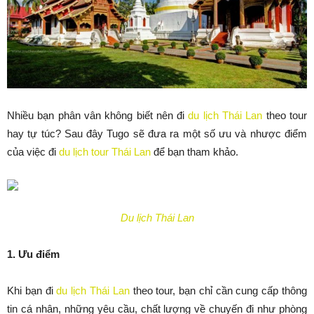
Nhiều bạn phân vân không biết nên đi
du lịch Thái Lan
theo tour
hay tự túc? Sau đây Tugo sẽ đưa ra một số ưu và nhược điểm
của việc đi
du lịch tour Thái Lan
để bạn tham khảo.
Du lịch Thái Lan
1. Ưu điểm
Khi bạn đi
du lịch Thái Lan
theo tour, bạn chỉ cần cung cấp thông
tin cá nhân, những yêu cầu, chất lượng về chuyến đi như phòng