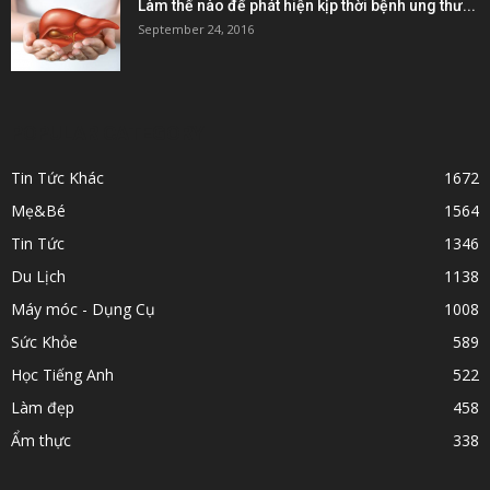
Làm thế nào để phát hiện kịp thời bệnh ung thư...
September 24, 2016
POPULAR CATEGORY
Tin Tức Khác
1672
Mẹ&Bé
1564
Tin Tức
1346
Du Lịch
1138
Máy móc - Dụng Cụ
1008
Sức Khỏe
589
Học Tiếng Anh
522
Làm đẹp
458
Ẩm thực
338