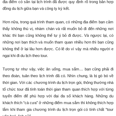
địa điểm có sẵn tại lịch trình đã được quy định rõ trong bản hợp
đồng du lịch giữa bạn và công ty ký kết.
Hơn nữa, trong quá trình tham quan, có những địa điểm bạn cảm
thấy không thú vị, nhàm chán và rất muốn bỏ đi đến những nơi
khác thì bạn cũng không thể tự ý bỏ đi được. Và ngược lại, có
những nơi bạn thích và muốn tham quan nhiều hơn thì bạn cũng
không thể ở lại lâu hơn được. Có lẽ do vì vậy mà nhiều người e
ngại khi đi du lịch theo tour.
Tương tự như vậy, việc ăn uống, mua sắm… bạn cũng phải đi
theo đoàn, tuân theo lịch trình đã có. Nhìn chung, là bị gò bó về
thời gian. Với các chương trình du lịch trọn gói, thông thường nhà
tổ chức tour đã tính toán thời gian tham quan thích hợp với từng
tuyến điểm để phù hợp với đại đa số khách hàng. Những du
khách thích “cà cưa” ở những điểm mua sắm thì không thích hợp
lắm khi tham gia chương trình du lịch trọn gói có tính chất “tour