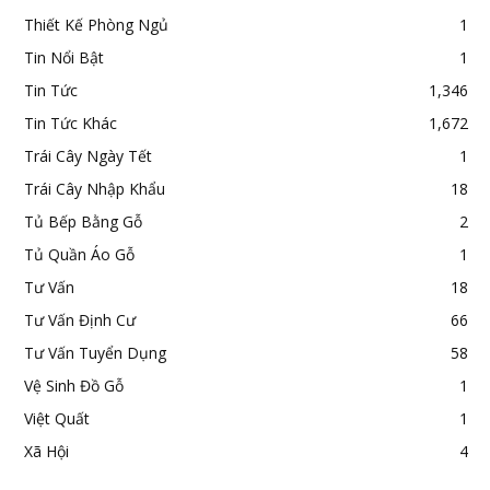
Thiết Kế Phòng Ngủ
1
Tin Nổi Bật
1
Tin Tức
1,346
Tin Tức Khác
1,672
Trái Cây Ngày Tết
1
Trái Cây Nhập Khẩu
18
Tủ Bếp Bằng Gỗ
2
Tủ Quần Áo Gỗ
1
Tư Vấn
18
Tư Vấn Định Cư
66
Tư Vấn Tuyển Dụng
58
Vệ Sinh Đồ Gỗ
1
Việt Quất
1
Xã Hội
4