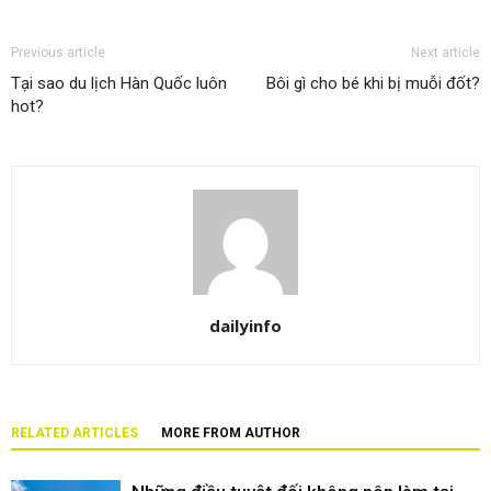
Previous article
Next article
Tại sao du lịch Hàn Quốc luôn
Bôi gì cho bé khi bị muỗi đốt?
hot?
dailyinfo
RELATED ARTICLES
MORE FROM AUTHOR