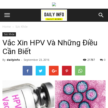
Home
Sức Khỏe
Sức Khỏe
Vắc Xin HPV Và Những Điều
Cần Biết
By
dailyinfo
-
September 23, 2016
21787
0