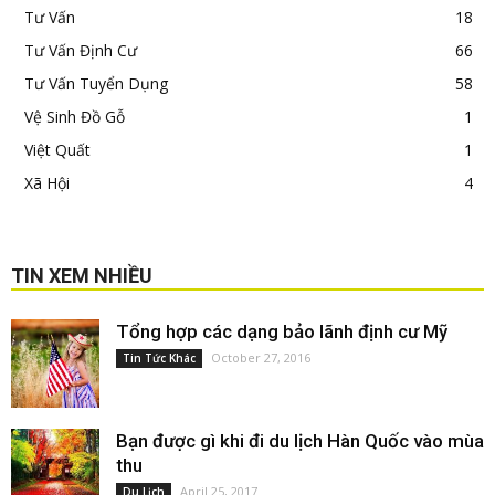
Tư Vấn
18
Tư Vấn Định Cư
66
Tư Vấn Tuyển Dụng
58
Vệ Sinh Đồ Gỗ
1
Việt Quất
1
Xã Hội
4
TIN XEM NHIỀU
Tổng hợp các dạng bảo lãnh định cư Mỹ
October 27, 2016
Tin Tức Khác
Bạn được gì khi đi du lịch Hàn Quốc vào mùa
thu
April 25, 2017
Du Lịch