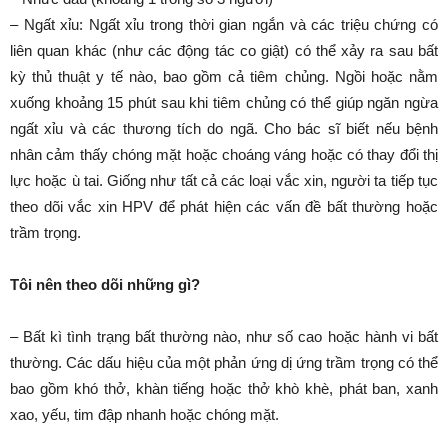
– Ngất xỉu: Ngất xỉu trong thời gian ngắn và các triệu chứng có
liên quan khác (như các động tác co giật) có thể xảy ra sau bất
kỳ thủ thuật y tế nào, bao gồm cả tiêm chủng. Ngồi hoặc nằm
xuống khoảng 15 phút sau khi tiêm chủng có thể giúp ngăn ngừa
ngất xỉu và các thương tích do ngã. Cho bác sĩ biết nếu bệnh
nhân cảm thấy chóng mặt hoặc choáng váng hoặc có thay đổi thị
lực hoặc ù tai. Giống như tất cả các loại vắc xin, người ta tiếp tục
theo dõi vắc xin HPV để phát hiện các vấn đề bất thường hoặc
trầm trọng.
Tôi nên theo dõi những gì?
– Bất kì tình trạng bất thường nào, như số cao hoặc hành vi bất
thường. Các dấu hiệu của một phản ứng dị ứng trầm trọng có thể
bao gồm khó thở, khàn tiếng hoặc thở khò khè, phát ban, xanh
xao, yếu, tim đập nhanh hoặc chóng mặt.