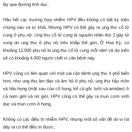
lây qua đường tình dục.
Hầu hết các trường hợp nhiễm HPV đều không có bất kỳ triệu
chứng nào và tự khỏi. Nhưng HPV có thể gây ra ung thư cổ tử
cung ở phụ nữ. Ung thư cổ tử cung là nguyên nhân thứ 2 gây tử
vong do ung thư ở phụ nữ trên khắp thế giới. Ở Hoa Kỳ, có
khoảng 12.000 phụ nữ bị ung thư cổ tử cung mỗi năm và dự kiến
sẽ có khoảng 4.000 người chết vì căn bệnh này.
HPV cũng có liên quan với một vài căn bệnh ung thư ít phổ biến
hơn, như ung thư âm đạo và âm hộ ở phụ nữ, ung thư hậu môn
và hầu họng (mặt sau của cổ họng, kể cả gốc lưỡi và amidan) ở
cả nam giới và nữ giới. HPV cũng có thể gây ra mụn cơm sinh
dục và mụn cơm ở họng.
Không có các điều trị nhiễm HPV, nhưng một số vấn đề do vi rút
dây ra có thế điều trị được.