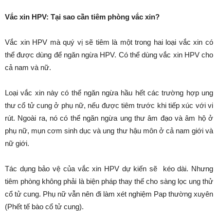
Vắc xin HPV: Tại sao cần tiêm phòng vắc xin?
Vắc xin HPV mà quý vị sẽ tiêm là một trong hai loại vắc xin có
thể được dùng để ngăn ngừa HPV. Có thể dùng vắc xin HPV cho
cả nam và nữ.
Loại vắc xin này có thể ngăn ngừa hầu hết các trường hợp ung
thư cổ tử cung ở phụ nữ, nếu được tiêm trước khi tiếp xúc với vi
rút. Ngoài ra, nó có thể ngăn ngừa ung thư âm đạo và âm hộ ở
phụ nữ, mụn cơm sinh dục và ung thư hậu môn ở cả nam giới và
nữ giới.
Tác dụng bảo vệ của vắc xin HPV dự kiến sẽ kéo dài. Nhưng
tiêm phòng không phải là biện pháp thay thế cho sàng lọc ung thử
cổ tử cung. Phụ nữ vẫn nên đi làm xét nghiệm Pap thường xuyên
(Phết tế bào cổ tử cung).