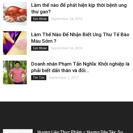
Làm thế nào để phát hiện kịp thời bệnh ung
thư gan?
September 24, 2016
Sức Khỏe
Làm Thế Nào Để Nhận Biết Ung Thư Tế Bào
Máu Sớm ?
September 24, 2016
Sức Khỏe
Doanh nhân Phạm Tấn Nghĩa: Khởi nghiệp là
phải biết dấn thân và đối...
September 1, 2017
Tin Tức
EDITOR PICKS
Hương Liệu Thực Phẩm – Hương Dâu Tây: Sự