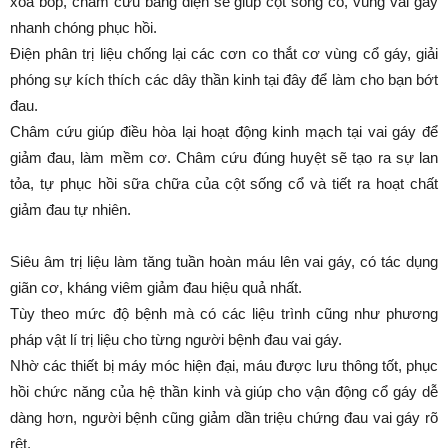
xoa bóp, châm cứu bằng điện sẽ giúp cột sống cổ, vùng vai gáy
nhanh chóng phục hồi.
Điện phân trị liệu chống lại các cơn co thắt cơ vùng cổ gáy, giải
phóng sự kích thích các dây thần kinh tại đây để làm cho bạn bớt
đau.
Châm cứu giúp điều hòa lại hoạt động kinh mạch tại vai gáy để
giảm đau, làm mềm cơ. Châm cứu đúng huyệt sẽ tạo ra sự lan
tỏa, tự phục hồi sữa chữa của cột sống cổ và tiết ra hoạt chất
giảm đau tự nhiên.
Siêu âm trị liệu làm tăng tuần hoàn máu lên vai gáy, có tác dụng
giãn cơ, kháng viêm giảm đau hiệu quả nhất.
Tùy theo mức độ bệnh mà có các liệu trình cũng như phương
pháp vật lí trị liệu cho từng người bệnh đau vai gáy.
Nhờ các thiết bị máy móc hiện đại, máu được lưu thông tốt, phục
hồi chức năng của hệ thần kinh và giúp cho vận động cổ gáy dễ
dàng hơn, người bệnh cũng giảm dần triệu chứng đau vai gáy rõ
rệt.