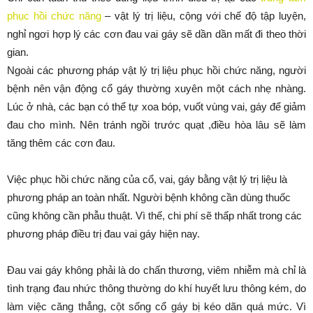
phục hồi chức năng
– vật lý trị liệu, cộng với chế độ tập luyện,
nghỉ ngơi hợp lý các cơn đau vai gáy sẽ dần dần mất đi theo thời
gian.
Ngoài các phương pháp vật lý trị liệu phục hồi chức năng, người
bệnh nên vận động cổ gáy thường xuyên một cách nhẹ nhàng.
Lúc ở nhà, các bạn có thể tự xoa bóp, vuốt vùng vai, gáy để giảm
đau cho mình. Nên tránh ngồi trước quạt ,điều hòa lâu sẽ làm
tăng thêm các cơn đau.
Việc phục hồi chức năng của cổ, vai, gáy bằng vật lý trị liệu là
phương pháp an toàn nhất. Người bệnh không cần dùng thuốc
cũng không cần phẫu thuật. Vì thế, chi phí sẽ thấp nhất trong các
phương pháp điều trị đau vai gáy hiện nay.
Đau vai gáy không phải là do chấn thương, viêm nhiễm mà chỉ là
tình trạng đau nhức thông thường do khí huyết lưu thông kém, do
làm việc căng thẳng, cột sống cổ gáy bị kéo dãn quá mức. Vì