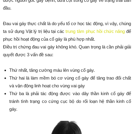
được nguồn gốc gây bệnh, đưa cột sống cổ gáy về trạng thái ban
đầu.
Đau vai gáy thực chất là do yếu tố cơ học tác động, vì vậy, chúng
ta sử dụng Vật lý trị liệu tại các
trung tâm phục hồi chức năng
để
phục hồi hoạt động của cổ gáy là phù hợp nhất.
Điều trị chứng đau vai gáy không khó. Quan trọng là cần phải giải
quyết được 3 vấn đề sau:
Thứ nhất, tăng cường máu lên vùng cổ gáy.
Thứ hai là làm mềm bó cơ vùng cổ gáy để tăng trao đổi chất
và vận động linh hoạt cho vùng vai gáy
Thứ ba là phải tác động được vào dây thần kinh cổ gáy để
tránh tình trạng co cứng cục bộ do rối loạn hệ thần kinh cổ
gáy.