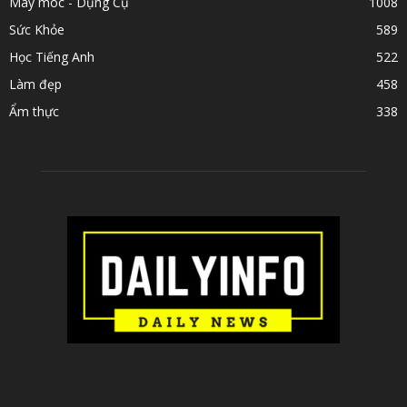
Máy móc - Dụng Cụ
1008
Sức Khỏe
589
Học Tiếng Anh
522
Làm đẹp
458
Ẩm thực
338