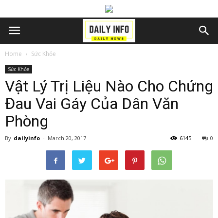
Home
Sức Khỏe
Sức Khỏe
Vật Lý Trị Liệu Nào Cho Chứng
Đau Vai Gáy Của Dân Văn
Phòng
By
dailyinfo
-
March 20, 2017
6145
0