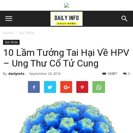
Home
Sức Khỏe
Sức Khỏe
10 Lầm Tưởng Tai Hại Về HPV
– Ung Thư Cổ Tử Cung
By
dailyinfo
-
September 26, 2016
16187
0