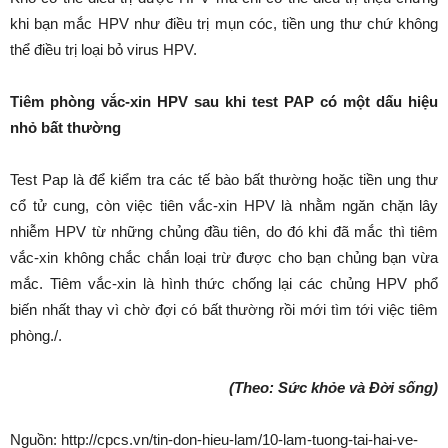
khi bạn mắc HPV như điều trị mụn cóc, tiền ung thư chứ không
thể điều trị loại bỏ virus HPV.
Tiêm phòng vắc-xin HPV sau khi test PAP có một dấu hiệu
nhỏ bất thường
Test Pap là để kiểm tra các tế bào bất thường hoặc tiền ung thư
cổ tử cung, còn việc tiên vắc-xin HPV là nhằm ngăn chặn lây
nhiễm HPV từ những chủng đầu tiên, do đó khi đã mắc thì tiêm
vắc-xin không chắc chắn loại trừ được cho bạn chủng bạn vừa
mắc. Tiêm vắc-xin là hình thức chống lại các chủng HPV phổ
biến nhất thay vì chờ đợi có bất thường rồi mới tìm tới việc tiêm
phòng./.
(Theo: Sức khỏe và Đời sống)
Nguồn: http://cpcs.vn/tin-don-hieu-lam/10-lam-tuong-tai-hai-ve-