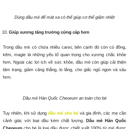
Dùng dầu mè để mát xa có thể giúp cơ thể giảm nhiệt
Giúp xương tăng trưởng cứng cáp hơn
Trong dầu mè có chứa nhiều canxi, bên cạnh đó còn có đồng,
kẽm, magie là những yếu tố quan trọng cho xương chắc khỏe
hơn. Ngoài các lợi ích về sức khỏe, dầu mè còn giúp cải thiện
tâm trạng, giảm căng thẳng, lo lắng, cho giấc ngủ ngon và sâu
hơn.
Dầu mè Hàn Quốc Cheoeum an toàn cho bé
Tuy nhiên, khi sử dụng
dầu mè cho bé
và gia đình, các mẹ cần
cảnh giác với loại dầu kém chất lượng.
Dầu mè Hàn Quốc
Cheoeum
cho bé là loại dầu được chiết xuất 100% từ mè được