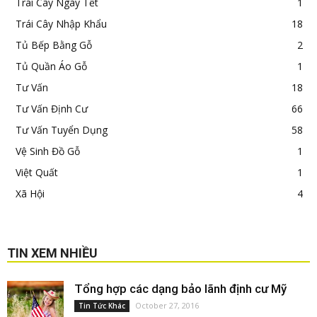
Trái Cây Ngày Tết
1
Trái Cây Nhập Khẩu
18
Tủ Bếp Bằng Gỗ
2
Tủ Quần Áo Gỗ
1
Tư Vấn
18
Tư Vấn Định Cư
66
Tư Vấn Tuyển Dụng
58
Vệ Sinh Đồ Gỗ
1
Việt Quất
1
Xã Hội
4
TIN XEM NHIỀU
Tổng hợp các dạng bảo lãnh định cư Mỹ
October 27, 2016
Tin Tức Khác