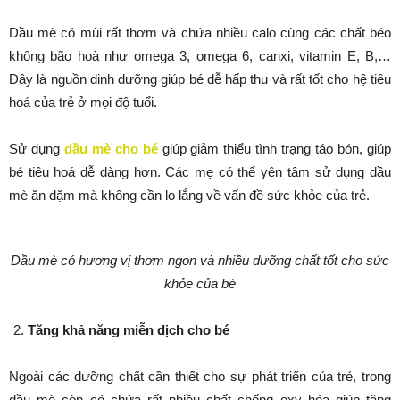
Dầu mè có mùi rất thơm và chứa nhiều calo cùng các chất béo
không bão hoà như omega 3, omega 6, canxi, vitamin E, B,…
Đây là nguồn dinh dưỡng giúp bé dễ hấp thu và rất tốt cho hệ tiêu
hoá của trẻ ở mọi độ tuổi.
Sử dụng
dầu mè cho bé
giúp giảm thiểu tình trạng táo bón, giúp
bé tiêu hoá dễ dàng hơn. Các mẹ có thể yên tâm sử dụng dầu
mè ăn dặm mà không cần lo lắng về vấn đề sức khỏe của trẻ.
Dầu mè có hương vị thơm ngon và nhiều dưỡng chất tốt cho sức
khỏe của bé
Tăng khả năng miễn dịch cho bé
Ngoài các dưỡng chất cần thiết cho sự phát triển của trẻ, trong
dầu mè còn có chứa rất nhiều chất chống oxy hóa giúp tăng