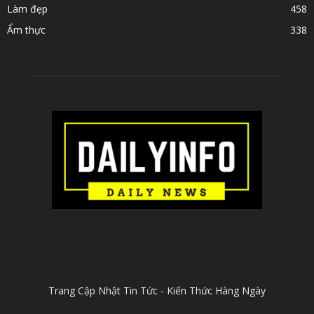
Làm đẹp
458
Ẩm thực
338
ABOUT US
Trang Cập Nhật Tin Tức - Kiến Thức Hàng Ngày