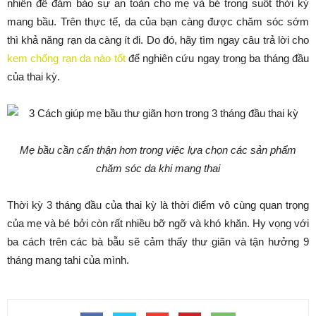
nhiên để đảm bảo sự an toàn cho mẹ và bé trong suốt thời kỳ
mang bầu. Trên thực tế, da của bạn càng được chăm sóc sớm
thì khả năng rạn da càng ít đi. Do đó, hãy tìm ngay câu trả lời cho
kem chống rạn da nào tốt
để nghiên cứu ngay trong ba tháng đầu
của thai kỳ.
Mẹ bầu cần cẩn thận hơn trong việc lựa chọn các sản phẩm
chăm sóc da khi mang thai
Thời kỳ 3 tháng đầu của thai kỳ là thời điểm vô cùng quan trọng
của mẹ và bé bởi còn rất nhiều bỡ ngỡ và khó khăn. Hy vọng với
ba cách trên các bà bẫu sẽ cảm thấy thư giãn và tận hưởng 9
tháng mang tahi của mình.