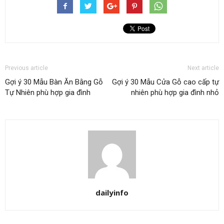
Previous article
Next article
Gợi ý 30 Mẫu Bàn Ăn Bằng Gỗ
Gợi ý 30 Mẫu Cửa Gỗ cao cấp tự
Tự Nhiên phù hợp gia đình
nhiên phù hợp gia đình nhỏ
dailyinfo