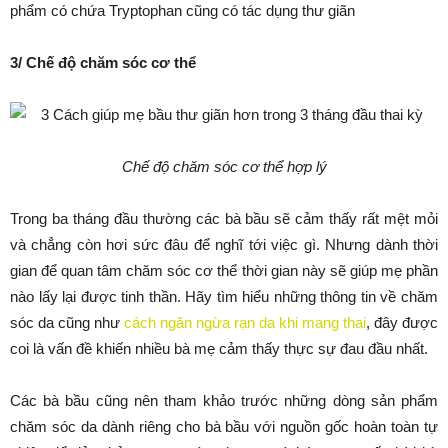
phẩm có chứa Tryptophan cũng có tác dụng thư giãn
3/ Chế độ chăm sóc cơ thể
Chế độ chăm sóc cơ thể hợp lý
Trong ba tháng đầu thường các bà bầu sẽ cảm thấy rất mệt mỏi
và chẳng còn hơi sức đâu để nghĩ tới việc gì. Nhưng dành thời
gian để quan tâm chăm sóc cơ thể thời gian này sẽ giúp mẹ phần
nào lấy lại được tinh thần. Hãy tìm hiểu những thông tin về chăm
sóc da cũng như
cách ngăn ngừa rạn da khi mang thai
, đây được
coi là vấn đề khiến nhiều bà mẹ cảm thấy thực sự đau đầu nhất.
Các bà bầu cũng nên tham khảo trước những dòng sản phẩm
chăm sóc da dành riêng cho bà bầu với nguồn gốc hoàn toàn tự