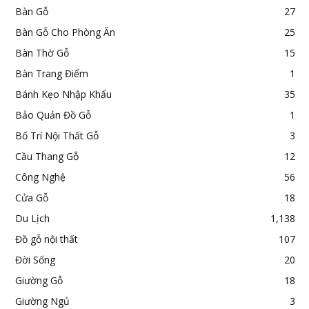
Bàn Gỗ
27
Bàn Gỗ Cho Phòng Ăn
25
Bàn Thờ Gỗ
15
Bàn Trang Điểm
1
Bánh Kẹo Nhập Khẩu
35
Bảo Quản Đồ Gỗ
1
Bố Trí Nội Thất Gỗ
3
Cầu Thang Gỗ
12
Công Nghệ
56
Cửa Gỗ
18
Du Lịch
1,138
Đồ gỗ nội thất
107
Đời Sống
20
Giường Gỗ
18
Giường Ngủ
3