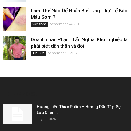
Làm Thế Nào Để Nhận Biết Ung Thư Tế Bào
Máu Sớm ?
September 24, 2016
Sức Khỏe
Doanh nhân Phạm Tấn Nghĩa: Khởi nghiệp là
phải biết dấn thân và đối...
September 1, 2017
Tin Tức
EDITOR PICKS
Hương Liệu Thực Phẩm – Hương Dâu Tây: Sự
Lựa Chọn...
July 19, 2024