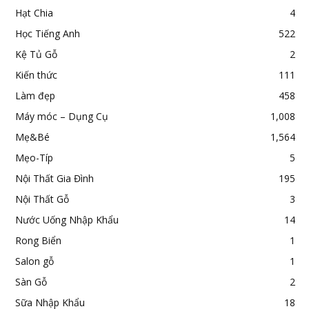
Hạt Chia
4
Học Tiếng Anh
522
Kệ Tủ Gỗ
2
Kiến thức
111
Làm đẹp
458
Máy móc – Dụng Cụ
1,008
Mẹ&Bé
1,564
Mẹo-Típ
5
Nội Thất Gia Đình
195
Nội Thất Gỗ
3
Nước Uống Nhập Khẩu
14
Rong Biển
1
Salon gỗ
1
Sàn Gỗ
2
Sữa Nhập Khẩu
18