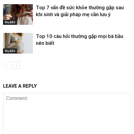
Top 7 vấn đề sức khỏe thường gặp sau
khi sinh và giải pháp mẹ cần lưu ý
Mẹ&Bé
Top 10 câu hỏi thường gặp mọi bà bầu
nên biết
Mẹ&Bé
LEAVE A REPLY