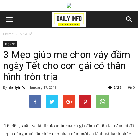
Home
Mẹ&Bé
Mẹ&Bé
3 Mẹo giúp mẹ chọn váy đầm
ngày Tết cho con gái có thân
hình tròn trịa
By
dailyinfo
-
January 17, 2018
2425
0
Tết đến, xuân về là dịp đoàn tụ của cả gia đình để ôn lại năm cũ đã
qua cũng như cầu chúc cho nhau năm mới an lành và hạnh phúc.