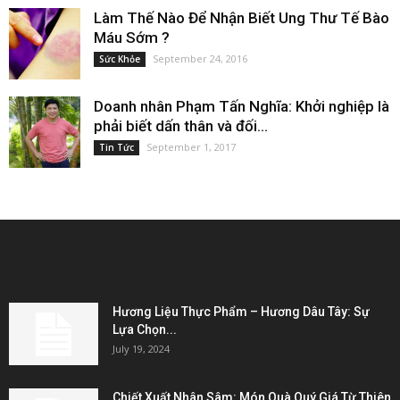
Làm Thế Nào Để Nhận Biết Ung Thư Tế Bào
Máu Sớm ?
September 24, 2016
Sức Khỏe
Doanh nhân Phạm Tấn Nghĩa: Khởi nghiệp là
phải biết dấn thân và đối...
September 1, 2017
Tin Tức
EDITOR PICKS
Hương Liệu Thực Phẩm – Hương Dâu Tây: Sự
Lựa Chọn...
July 19, 2024
Chiết Xuất Nhân Sâm: Món Quà Quý Giá Từ Thiên