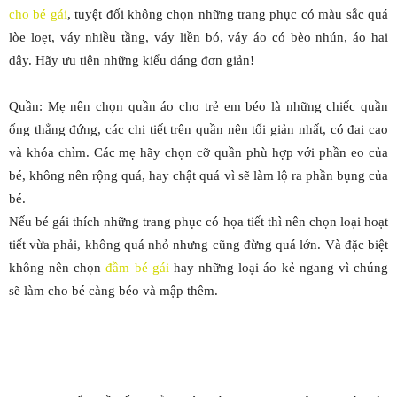
cho bé gái
, tuyệt đối không chọn những trang phục có màu sắc quá
lòe loẹt, váy nhiều tầng, váy liền bó, váy áo có bèo nhún, áo hai
dây. Hãy ưu tiên những kiểu dáng đơn giản!
Quần: Mẹ nên chọn quần áo cho trẻ em béo là những chiếc quần
ống thẳng đứng, các chi tiết trên quần nên tối giản nhất, có đai cao
và khóa chìm. Các mẹ hãy chọn cỡ quần phù hợp với phần eo của
bé, không nên rộng quá, hay chật quá vì sẽ làm lộ ra phần bụng của
bé.
Nếu bé gái thích những trang phục có họa tiết thì nên chọn loại hoạt
tiết vừa phải, không quá nhỏ nhưng cũng đừng quá lớn. Và đặc biệt
không nên chọn
đầm bé gái
hay những loại áo kẻ ngang vì chúng
sẽ làm cho bé càng béo và mập thêm.