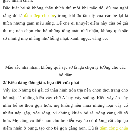
giác nhàm chán.
Đặc biệt bé sẽ không thấy thích thú mỗi khi mặc đồ, dù mẹ nghĩ
rằng đó là
đầm đẹp cho bé
, trong khi đó tâm lý của các bé lại là
thích những gam màu sáng. Để che đi khuyết điểm này của bé gái
thì mẹ nên chọn cho bé những tông màu nhã nhặn, không quá sặc
sỡ nhưng nhẹ nhàng như hồng nhạt, xanh ngọc, vàng be.
Màu sắc nhã nhặn, không quá sặc sỡ là lựa chọn lý tưởng cho các
bộ đầm
2/ Kiểu dáng đơn giản, họa tiết vừa phải
Váy áo: Những bé gái có thân hình tròn trịa nên chọn thời trang cho
bé mập là những kiểu váy chữ A hay váy suông. Kiểu váy áo này
nhìn bé sẽ thon gọn hơn, mẹ không nên mua những loại váy có
nhiều nếp gấp, xòe rộng, vì chúng khiến bé sẽ trông càng đồ sộ
hơn. Mẹ cũng có thể chọn cho bé kiểu váy áo có đường cắt cúp tạo
điểm nhấn ở bụng, tạo cho bé gọn gàng hơn. Dù là
đầm công chúa