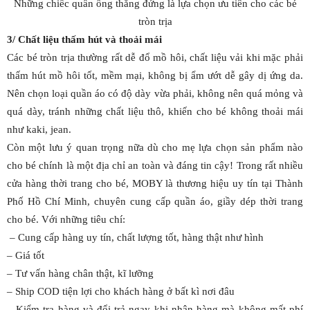
Những chiếc quần ống thẳng đứng là lựa chọn ưu tiên cho các bé
tròn trịa
3/ Chất liệu thấm hút và thoải mái
Các bé tròn trịa thường rất dễ đổ mồ hôi, chất liệu vải khi mặc phải
thấm hút mồ hôi tốt, mềm mại, không bị ẩm ướt dễ gây dị ứng da.
Nên chọn loại quần áo có độ dày vừa phải, không nên quá mỏng và
quá dày, tránh những chất liệu thô, khiến cho bé không thoải mái
như kaki, jean.
Còn một lưu ý quan trọng nữa dù cho mẹ lựa chọn sản phẩm nào
cho bé chính là một địa chỉ an toàn và đáng tin cậy! Trong rất nhiều
cửa hàng thời trang cho bé, MOBY là thương hiệu uy tín tại Thành
Phố Hồ Chí Minh, chuyên cung cấp quần áo, giầy dép thời trang
cho bé. Với những tiêu chí:
– Cung cấp hàng uy tín, chất lượng tốt, hàng thật như hình
– Giá tốt
– Tư vấn hàng chân thật, kĩ lưỡng
– Ship COD tiện lợi cho khách hàng ở bất kì nơi đâu
– Kiểm tra hàng và đổi trả ngay khi nhận hàng mà không mất phí