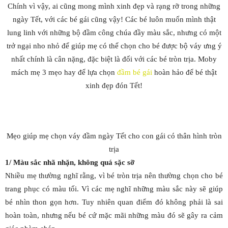
Chính vì vậy, ai cũng mong mình xinh đẹp và rạng rỡ trong những
ngày Tết, với các bé gái cũng vậy! Các bé luôn muốn mình thật
lung linh với những bộ đầm công chúa đầy màu sắc, nhưng có một
trở ngại nho nhỏ để giúp mẹ có thể chọn cho bé được bộ váy ưng ý
nhất chính là cân nặng, đặc biệt là đối với các bé tròn trịa. Moby
mách mẹ 3 mẹo hay để lựa chọn
đầm bé gái
hoàn hảo để bé thật
xinh đẹp đón Tết!
Mẹo giúp mẹ chọn váy đầm ngày Tết cho con gái có thân hình tròn
trịa
1/ Màu sắc nhã nhặn, không quá sặc sỡ
Nhiều mẹ thường nghĩ rằng, vì bé tròn trịa nên thường chọn cho bé
trang phục có màu tối. Vì các mẹ nghĩ những màu sắc này sẽ giúp
bé nhìn thon gọn hơn. Tuy nhiên quan điểm đó không phải là sai
hoàn toàn, nhưng nếu bé cứ mặc mãi những màu đó sẽ gây ra cảm