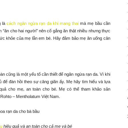
g là
cách ngăn ngừa rạn da khi mang thai
mà mẹ bầu cần
 “ăn cho hai người” nên cố gắng ăn thật nhiều nhưng thực
 sức khỏe của mẹ lẫn em bé. Hãy đảm bảo mẹ ăn uống cân
àn cũng là một yếu tố cần thiết để ngăn ngừa rạn da. Vì khi
để đàn hồi theo sự căng giãn ấy. Mẹ hãy tìm hiểu và lựa
quả cho mẹ, an toàn cho bé. Mẹ có thể tham khảo sản
 Rohto – Mentholatum Việt Nam.
ầu
hiệu quả và an toàn cho cả mẹ và bé