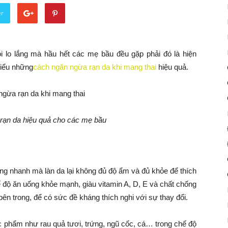
er
i lo lắng mà hầu hết các mẹ bầu đều gặp phải đó là hiện
hiểu những
cách ngăn ngừa rạn da khi mang thai
hiệu quả.
rạn da hiệu quả cho các mẹ bầu
ăng nhanh mà làn da lại không đủ độ ẩm và đủ khỏe để thích
ế độ ăn uống khỏe mạnh, giàu vitamin A, D, E và chất chống
ên trong, để có sức đề kháng thích nghi với sự thay đổi.
ực phẩm như rau quả tươi, trứng, ngũ cốc, cá… trong chế độ