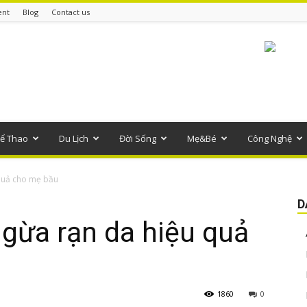
ent
Blog
Contact us
ể Thao
Du Lịch
Đời Sống
Mẹ&Bé
Công Nghệ
 quả cho mẹ bầu
D
ngừa rạn da hiệu quả
1860
0