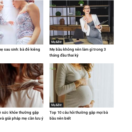
Mẹ&Bé
 sau sinh: bà đẻ kiêng
Mẹ bầu không nên làm gì trong 3
tháng đầu thai kỳ
Mẹ&Bé
ề sức khỏe thường gặp
Top 10 câu hỏi thường gặp mọi bà
 và giải pháp mẹ cần lưu ý
bầu nên biết