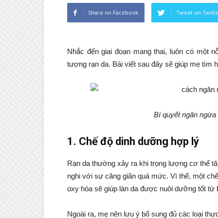
Share on Facebook
Tweet on Twitt
Nhắc đến giai đoạn mang thai, luôn có một nỗ
tượng rạn da. Bài viết sau đây sẽ giúp mẹ tìm 
Bí quyết ngăn ngừa 
1. Chế độ dinh dưỡng hợp lý
Rạn da thường xảy ra khi trọng lượng cơ thể t
nghi với sự căng giãn quá mức. Vì thế, một ch
oxy hóa sẽ giúp làn da được nuôi dưỡng tốt từ b
Ngoài ra, mẹ nên lưu ý bổ sung đủ các loại th