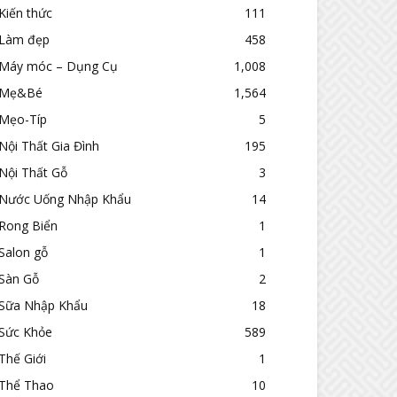
Kiến thức
111
Làm đẹp
458
Máy móc – Dụng Cụ
1,008
Mẹ&Bé
1,564
Mẹo-Típ
5
Nội Thất Gia Đình
195
Nội Thất Gỗ
3
Nước Uống Nhập Khẩu
14
Rong Biển
1
Salon gỗ
1
Sàn Gỗ
2
Sữa Nhập Khẩu
18
Sức Khỏe
589
Thế Giới
1
Thể Thao
10