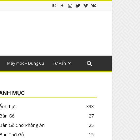
Máy móc – Dụng Cụ
Tư Vấn
ANH MỤC
Ẩm thực
338
Bàn Gỗ
27
Bàn Gỗ Cho Phòng Ăn
25
Bàn Thờ Gỗ
15