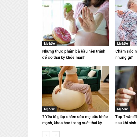
Mẹ&Bé
Mẹ&Bé
Những thực phẩm bà bầu nên tránh
Chăm sóc mẹ
để có thai kỳ khỏe mạnh
những gì?
Mẹ&Bé
Mẹ&Bé
7 Yếu tố giúp chăm sóc mẹ bầu khỏe
Top 7 vấn đ
mạnh, khoa học trong suốt thai kỳ
sau khi sinh