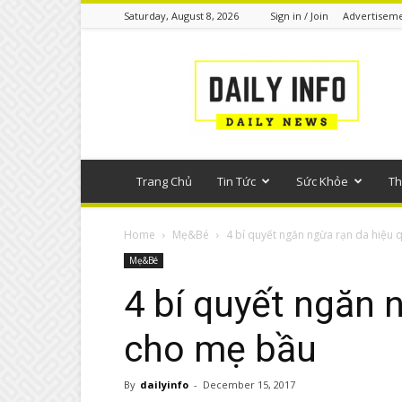
Saturday, August 8, 2026
Sign in / Join
Advertisem
Tin
tức
phổ
thông
Trang Chủ
Tin Tức
Sức Khỏe
Th
Home
Mẹ&Bé
4 bí quyết ngăn ngừa rạn da hiệu
Mẹ&Bé
4 bí quyết ngăn 
cho mẹ bầu
By
dailyinfo
-
December 15, 2017