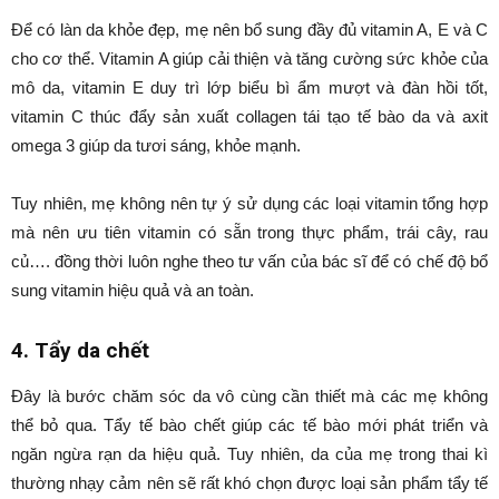
Để có làn da khỏe đẹp, mẹ nên bổ sung đầy đủ vitamin A, E và C
cho cơ thể. Vitamin A giúp cải thiện và tăng cường sức khỏe của
mô da, vitamin E duy trì lớp biểu bì ẩm mượt và đàn hồi tốt,
vitamin C thúc đẩy sản xuất collagen tái tạo tế bào da và axit
omega 3 giúp da tươi sáng, khỏe mạnh.
Tuy nhiên, mẹ không nên tự ý sử dụng các loại vitamin tổng hợp
mà nên ưu tiên vitamin có sẵn trong thực phẩm, trái cây, rau
củ…. đồng thời luôn nghe theo tư vấn của bác sĩ để có chế độ bổ
sung vitamin hiệu quả và an toàn.
4. Tẩy da chết
Đây là bước chăm sóc da vô cùng cần thiết mà các mẹ không
thể bỏ qua. Tẩy tế bào chết giúp các tế bào mới phát triển và
ngăn ngừa rạn da hiệu quả. Tuy nhiên, da của mẹ trong thai kì
thường nhạy cảm nên sẽ rất khó chọn được loại sản phẩm tẩy tế