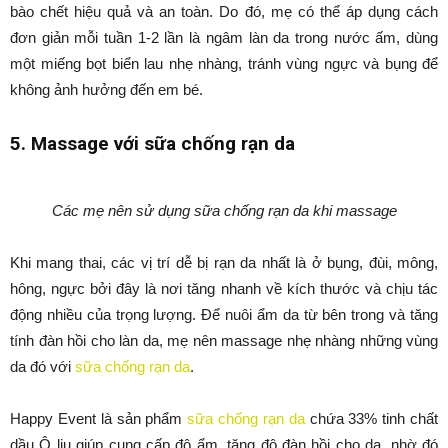
bào chết hiệu quả và an toàn. Do đó, mẹ có thể áp dụng cách
đơn giản mỗi tuần 1-2 lần là ngâm làn da trong nước ấm, dùng
một miếng bọt biển lau nhẹ nhàng, tránh vùng ngực và bụng để
không ảnh hưởng đến em bé.
5. Massage với sữa chống rạn da
Các mẹ nên sử dụng sữa chống rạn da khi massage
Khi mang thai, các vị trí dễ bị rạn da nhất là ở bụng, đùi, mông,
hông, ngực bởi đây là nơi tăng nhanh về kích thước và chịu tác
động nhiều của trọng lượng. Để nuôi ẩm da từ bên trong và tăng
tính đàn hồi cho làn da, mẹ nên massage nhẹ nhàng những vùng
da đó với
sữa chống rạn da
.
Happy Event là sản phẩm
sữa chống rạn da
chứa 33% tinh chất
dầu Ô liu giúp cung cấp độ ẩm, tăng độ đàn hồi cho da, nhờ đó