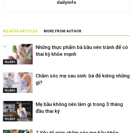
dailyinfo
RELATED ARTICLES
MORE FROM AUTHOR
Những thực phẩm bà bầu nên tránh để có
thai kỳ khỏe mạnh
Mẹ&Bé
Chăm sóc mẹ sau sinh: bà đẻ kiêng những
gì?
Mẹ&Bé
Mẹ bầu không nên làm gì trong 3 tháng
đầu thai kỳ
Mẹ&Bé
7 Yếu tố giúp chăm sóc mẹ bầu khỏe