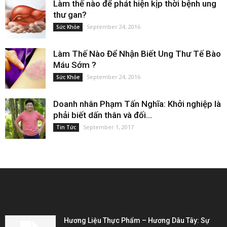
Làm thế nào để phát hiện kịp thời bệnh ung
thư gan?
September 24, 2016
Sức Khỏe
Làm Thế Nào Để Nhận Biết Ung Thư Tế Bào
Máu Sớm ?
September 24, 2016
Sức Khỏe
Doanh nhân Phạm Tấn Nghĩa: Khởi nghiệp là
phải biết dấn thân và đối...
September 1, 2017
Tin Tức
EDITOR PICKS
Hương Liệu Thực Phẩm – Hương Dâu Tây: Sự