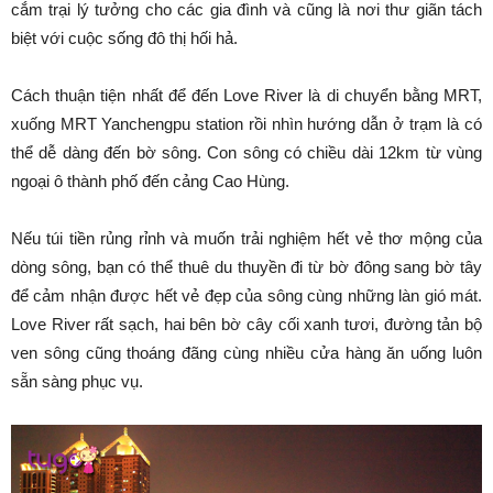
cắm trại lý tưởng cho các gia đình và cũng là nơi thư giãn tách
biệt với cuộc sống đô thị hối hả.
Cách thuận tiện nhất để đến Love River là di chuyển bằng MRT,
xuống MRT Yanchengpu station rồi nhìn hướng dẫn ở trạm là có
thể dễ dàng đến bờ sông. Con sông có chiều dài 12km từ vùng
ngoại ô thành phố đến cảng Cao Hùng.
Nếu túi tiền rủng rỉnh và muốn trải nghiệm hết vẻ thơ mộng của
dòng sông, bạn có thể thuê du thuyền đi từ bờ đông sang bờ tây
để cảm nhận được hết vẻ đẹp của sông cùng những làn gió mát.
Love River rất sạch, hai bên bờ cây cối xanh tươi, đường tản bộ
ven sông cũng thoáng đãng cùng nhiều cửa hàng ăn uống luôn
sẵn sàng phục vụ.