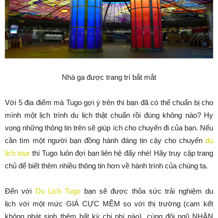
Nhà ga được trang trí bắt mắt
Với 5 địa điểm mà Tugo gợi ý trên thì bạn đã có thể chuẩn bị cho
mình một lịch trình du lịch thật chuẩn rồi đúng không nào? Hy
vọng những thông tin trên sẽ giúp ích cho chuyến đi của bạn. Nếu
cần tìm một người bạn đồng hành đáng tin cậy cho chuyến
du
lịch tour
thì Tugo luôn đợi bạn liên hệ đấy nhé! Hãy truy cập trang
chủ để biết thêm nhiều thông tin hơn về hành trình của chúng ta.
Đến với
Du Lịch Tugo
bạn sẽ được thỏa sức trải nghiệm du
lịch với một mức GIÁ CỰC MỀM so với thị trường (cam kết
không phát sinh thêm bất kỳ chi phí nào), cùng đội ngũ NHÂN