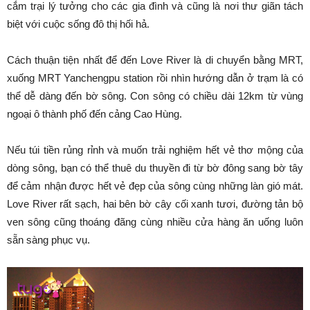
cắm trại lý tưởng cho các gia đình và cũng là nơi thư giãn tách
biệt với cuộc sống đô thị hối hả.
Cách thuận tiện nhất để đến Love River là di chuyển bằng MRT,
xuống MRT Yanchengpu station rồi nhìn hướng dẫn ở trạm là có
thể dễ dàng đến bờ sông. Con sông có chiều dài 12km từ vùng
ngoại ô thành phố đến cảng Cao Hùng.
Nếu túi tiền rủng rỉnh và muốn trải nghiệm hết vẻ thơ mộng của
dòng sông, bạn có thể thuê du thuyền đi từ bờ đông sang bờ tây
để cảm nhận được hết vẻ đẹp của sông cùng những làn gió mát.
Love River rất sạch, hai bên bờ cây cối xanh tươi, đường tản bộ
ven sông cũng thoáng đãng cùng nhiều cửa hàng ăn uống luôn
sẵn sàng phục vụ.