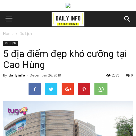
Home
Du Lịch
Du Lịch
5 địa điểm đẹp khó cưỡng tại
Cao Hùng
By
dailyinfo
-
December 26, 2018
2376
0