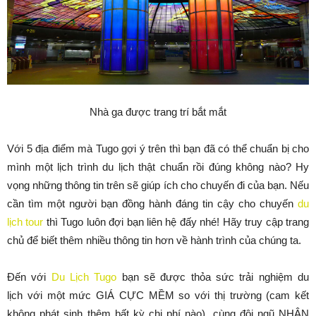
Nhà ga được trang trí bắt mắt
Với 5 địa điểm mà Tugo gợi ý trên thì bạn đã có thể chuẩn bị cho
mình một lịch trình du lịch thật chuẩn rồi đúng không nào? Hy
vọng những thông tin trên sẽ giúp ích cho chuyến đi của bạn. Nếu
cần tìm một người bạn đồng hành đáng tin cậy cho chuyến
du
lịch tour
thì Tugo luôn đợi bạn liên hệ đấy nhé! Hãy truy cập trang
chủ để biết thêm nhiều thông tin hơn về hành trình của chúng ta.
Đến với
Du Lịch Tugo
bạn sẽ được thỏa sức trải nghiệm du
lịch với một mức GIÁ CỰC MỀM so với thị trường (cam kết
không phát sinh thêm bất kỳ chi phí nào), cùng đội ngũ NHÂN