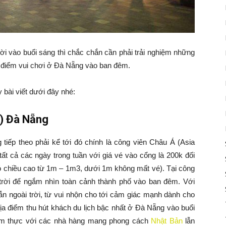
ời vào buổi sáng thì chắc chắn cần phải trải nghiệm những
a điểm vui chơi ở Đà Nẵng vào ban đêm.
bài viết dưới đây nhé:
k) Đà Nẵng
g tiếp theo phải kể tới đó chính là công viên Châu Á (Asia
ất cả các ngày trong tuần với giá vé vào cổng là 200k đối
có chiều cao từ 1m – 1m3, dưới 1m không mất vé). Tại công
trời để ngắm nhìn toàn cảnh thành phố vào ban đêm. Với
ẫn ngoài trời, từ vui nhộn cho tới cảm giác mạnh dành cho
địa điểm thu hút khách du lịch bậc nhất ở Đà Nẵng vào buổi
hu ẩm thực với các nhà hàng mang phong cách
Nhật Bản
lẫn