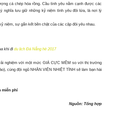
tượng cá chép hóa rồng. Cầu tình yêu nằm cạnh được các
nghĩa lưu giữ những kỷ niệm tình yêu đôi lứa, là nơi lý
ỷ niệm, sự gắn kết bền chặt của các cặp đôi yêu nhau.
a khi đi
du lịch Đà Nẵng hè 2017
rải nghiệm với một mức GIÁ CỰC MỀM so với thị trường
 nào), cùng đội ngũ NHÂN VIÊN NHIỆT TÌNH sẽ làm bạn hài
 miễn phí
Nguồn: Tổng hợp