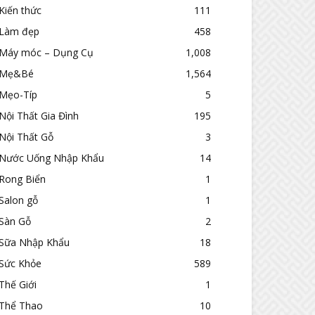
Kiến thức
111
Làm đẹp
458
Máy móc – Dụng Cụ
1,008
Mẹ&Bé
1,564
Mẹo-Típ
5
Nội Thất Gia Đình
195
Nội Thất Gỗ
3
Nước Uống Nhập Khẩu
14
Rong Biển
1
Salon gỗ
1
Sàn Gỗ
2
Sữa Nhập Khẩu
18
Sức Khỏe
589
Thế Giới
1
Thể Thao
10