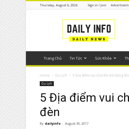
Thursday, August 6, 2026
Sign in / Join
Advertisem
Tin
tức
phổ
thông
Trang Chủ
Tin Tức
Sức Khỏe
Th
Home
Du Lịch
5 Địa điểm vui chơi khi Đà Nẵng lê
Du Lịch
5 Địa điểm vui c
đèn
By
dailyinfo
-
August 30, 2017