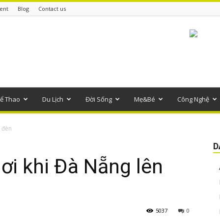
ent
Blog
Contact us
ể Thao
Du Lịch
Đời Sống
Mẹ&Bé
Công Nghệ
n đèn
D
hơi khi Đà Nẵng lên
5037
0