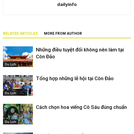
dailyinfo
RELATED ARTICLES
MORE FROM AUTHOR
Những điều tuyệt đối không nên làm tại
Côn Đảo
Du Lịch
Tổng hợp những lễ hội tại Côn Đảo
Du Lịch
Cách chọn hoa viếng Cô Sáu đúng chuẩn
Du Lịch