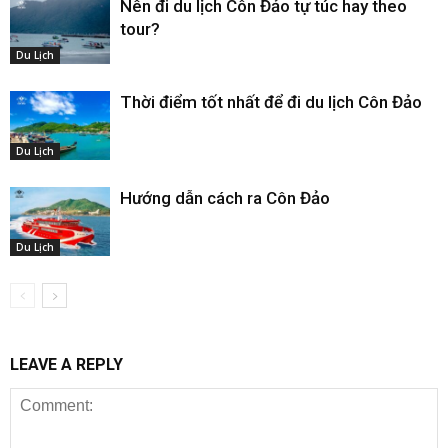
Nên đi du lịch Côn Đảo tự túc hay theo
tour?
Du Lịch
Thời điểm tốt nhất để đi du lịch Côn Đảo
Du Lịch
Hướng dẫn cách ra Côn Đảo
Du Lịch
LEAVE A REPLY