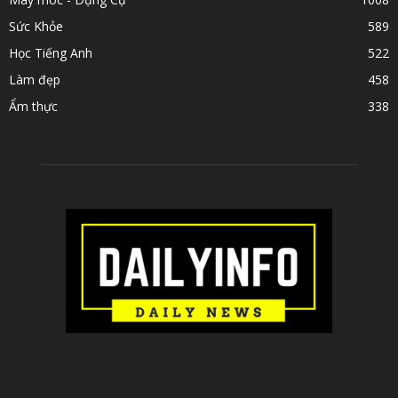
Sức Khỏe
589
Học Tiếng Anh
522
Làm đẹp
458
Ẩm thực
338
ABOUT US