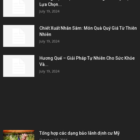
Lựa Chọn...
July 19, 2024
Chiết Xuất Nhân Sâm: Món Quà Quý Giá Từ Thiên
Nhiên
July 19, 2024
Hương Quế – Giải Pháp Tự Nhiên Cho Sức Khỏe
Và...
July 19, 2024
KẾT NỐI & ĐỐI TÁC
POPULAR POSTS
Tổng hợp các dạng bảo lãnh định cư Mỹ
October 27, 2016