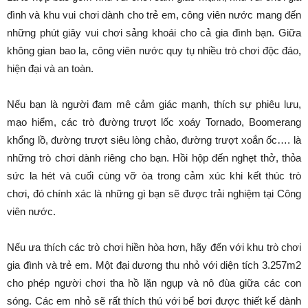
đình và khu vui chơi dành cho trẻ em, công viên nước mang đến
những phút giây vui chơi sảng khoái cho cả gia đình bạn. Giữa
không gian bao la, công viên nước quy tụ nhiều trò chơi độc đáo,
hiện đại và an toàn.
Nếu bạn là người đam mê cảm giác mạnh, thích sự phiêu lưu,
mạo hiểm, các trò đường trượt lốc xoáy Tornado, Boomerang
khổng lồ, đường trượt siêu lòng chảo, đường trượt xoắn ốc…. là
những trò chơi dành riêng cho bạn. Hồi hộp đến nghẹt thở, thỏa
sức la hét và cuối cùng vỡ òa trong cảm xúc khi kết thúc trò
chơi, đó chính xác là những gì bạn sẽ được trải nghiệm tại Công
viên nước.
Nếu ưa thích các trò chơi hiền hòa hơn, hãy đến với khu trò chơi
gia đình và trẻ em. Một đại dương thu nhỏ với diện tích 3.257m2
cho phép người chơi tha hồ lặn ngụp và nô đùa giữa các con
sóng. Các em nhỏ sẽ rất thích thú với bể bơi được thiết kế dành