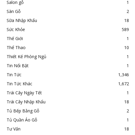
Salon gỗ
1
Sàn Gỗ
2
Sữa Nhập Khẩu
18
Sức Khỏe
589
Thế Giới
1
Thể Thao
10
Thiết Kế Phòng Ngủ
1
Tin Nổi Bật
1
Tin Tức
1,346
Tin Tức Khác
1,672
Trái Cây Ngày Tết
1
Trái Cây Nhập Khẩu
18
Tủ Bếp Bằng Gỗ
2
Tủ Quần Áo Gỗ
1
Tư Vấn
18