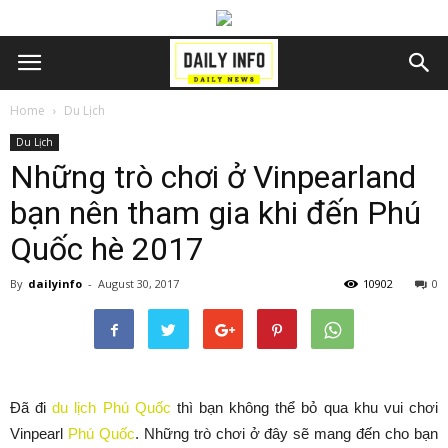
Home
Du Lịch
Du Lịch
Những trò chơi ở Vinpearland
bạn nên tham gia khi đến Phú
Quốc hè 2017
By
dailyinfo
-
August 30, 2017
10902
0
Đã đi
du lịch Phú Quốc
thì bạn không thể bỏ qua khu vui chơi
Vinpearl
Phú Quốc
. Những trò chơi ở đây sẽ mang đến cho bạn