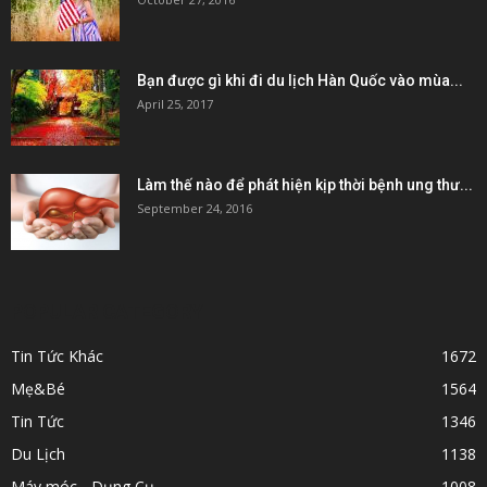
Bạn được gì khi đi du lịch Hàn Quốc vào mùa...
April 25, 2017
Làm thế nào để phát hiện kịp thời bệnh ung thư...
September 24, 2016
POPULAR CATEGORY
Tin Tức Khác
1672
Mẹ&Bé
1564
Tin Tức
1346
Du Lịch
1138
Máy móc - Dụng Cụ
1008