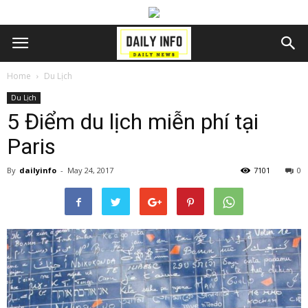
Home
Du Lịch
Du Lịch
5 Điểm du lịch miễn phí tại
Paris
By
dailyinfo
-
May 24, 2017
7101
0