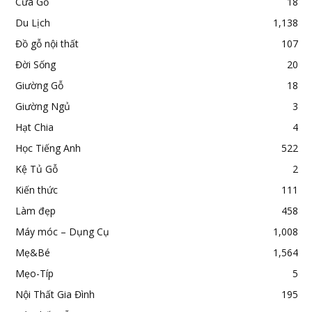
Cửa Gỗ
18
Du Lịch
1,138
Đồ gỗ nội thất
107
Đời Sống
20
Giường Gỗ
18
Giường Ngủ
3
Hạt Chia
4
Học Tiếng Anh
522
Kệ Tủ Gỗ
2
Kiến thức
111
Làm đẹp
458
Máy móc – Dụng Cụ
1,008
Mẹ&Bé
1,564
Mẹo-Típ
5
Nội Thất Gia Đình
195