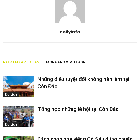
dailyinfo
RELATED ARTICLES
MORE FROM AUTHOR
Những điều tuyệt đối không nên làm tại
Côn Đảo
Du Lịch
Tổng hợp những lễ hội tại Côn Đảo
Du Lịch
Cách chọn hoa viếng Cô Sáu đúng chuẩn