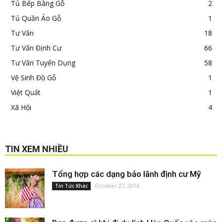
Tủ Bếp Bằng Gỗ
2
Tủ Quần Áo Gỗ
1
Tư Vấn
18
Tư Vấn Định Cư
66
Tư Vấn Tuyển Dụng
58
Vệ Sinh Đồ Gỗ
1
Việt Quất
1
Xã Hội
4
TIN XEM NHIỀU
Tổng hợp các dạng bảo lãnh định cư Mỹ
October 27, 2016
Tin Tức Khác