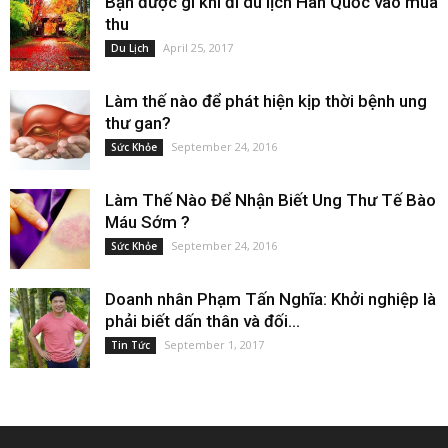
Bạn được gì khi đi du lịch Hàn Quốc vào mùa
thu
April 25, 2017
Du Lịch
Làm thế nào để phát hiện kịp thời bệnh ung
thư gan?
September 24, 2016
Sức Khỏe
Làm Thế Nào Để Nhận Biết Ung Thư Tế Bào
Máu Sớm ?
September 24, 2016
Sức Khỏe
Doanh nhân Phạm Tấn Nghĩa: Khởi nghiệp là
phải biết dấn thân và đối...
September 1, 2017
Tin Tức