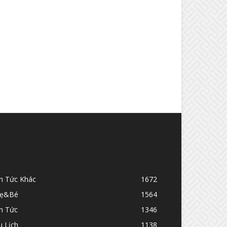
OPULAR CATEGORY
in Tức Khác
1672
ẹ&Bé
1564
n Tức
1346
u Lịch
1138