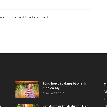
ser for the next time I comment.
POPULAR POSTS
P
Tổng hợp các dạng bảo lãnh
T
.
định cư Mỹ
M
October 27, 2016
Ti
D
à
Bạn được gì khi đi du lịch Hàn