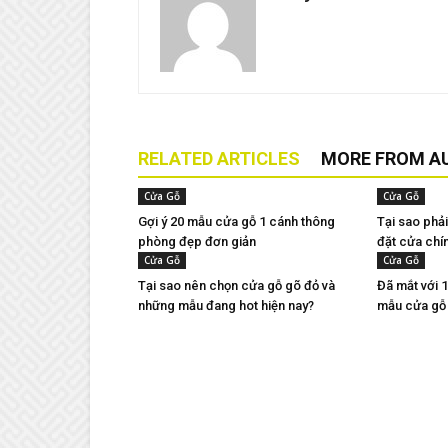
RELATED ARTICLES
MORE FROM A
Cửa Gỗ
Cửa Gỗ
Gợi ý 20 mẫu cửa gỗ 1 cánh thông
Tại sao phải
phòng đẹp đơn giản
đặt cửa chí
Cửa Gỗ
Cửa Gỗ
Tại sao nên chọn cửa gỗ gõ đỏ và
Đã mắt với 
những mẫu đang hot hiện nay?
mẫu cửa gỗ 