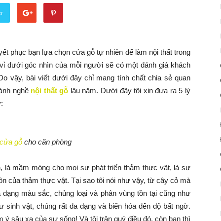
er
uyết phục bạn lựa chọn cửa gỗ tự nhiên để làm nội thất trong
i vỉ dưới góc nhìn của mỗi người sẽ có một đánh giá khách
Do vậy, bài viết dưới đây chỉ mang tính chất chia sẻ quan
gành nghề
nội thất gỗ
lâu năm. Dưới đây tôi xin đưa ra 5 lý
:
cửa gỗ
cho căn phòng
iên, là mầm móng cho mọi sự phát triển thảm thực vật, là sự
n của thảm thực vật. Tại sao tôi nói như vậy, từ cây cỏ mà
a dạng màu sắc, chủng loại và phân vùng tồn tại cũng như
hư sinh vật, chúng rất đa dạng và biến hóa đến độ bất ngờ.
 ý sâu xa của sự sống! Và tôi trân quý điều đó, còn bạn thì