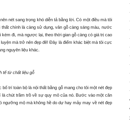
nên nét sang trọng khó diễn tả bằng lời. Có một điều mà tôi
ội thất chính là càng sử dụng, vân gỗ càng sáng màu, nước
ém đi, mà ngược lại, theo thời gian gỗ càng có giá trị cao
 luyện mà trở nên đẹp đẽ! Đây là điểm khác biệt mà tôi cực
ằng nguyên liệu khác.
h tế từ chất liệu gỗ
ố trí toàn bộ là nội thất bằng gỗ mang cho tôi một nét đẹp
 là chút trầm trồ về sự quy mô của nó. Bước vào một căn
ỉ có ngưỡng mộ mà không hề do dự hay mảy may về nét đẹp