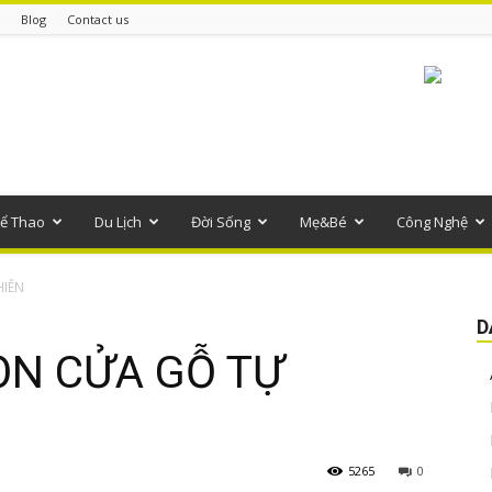
Blog
Contact us
ể Thao
Du Lịch
Đời Sống
Mẹ&Bé
Công Nghệ
HIÊN
D
ỌN CỬA GỖ TỰ
5265
0