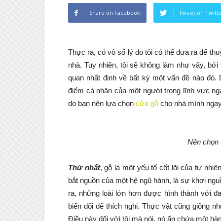
Share on Facebook
Tweet on Twitt
Thực ra, có vô số lý do tôi có thể đưa ra để th
nhà. Tuy nhiên, tôi sẽ không làm như vậy, bở
quan nhất định về bất kỳ một vấn đề nào đó. 
điểm cá nhân của một người trong lĩnh vực n
do bạn nên lựa chọn
cửa gỗ
cho nhà mình ngay
Nên chọn
Thứ nhất
, gỗ là một yếu tố cốt lõi của tự nh
bắt nguồn của một hệ ngũ hành, là sự khơi nguồ
ra, những loài lớn hơn được hình thành với đ
biến đổi để thích nghi. Thực vật cũng giống n
Điều này đối với tôi mà nói, nó ẩn chứa một hàm