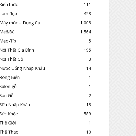
Kiến thức
111
Làm đẹp
458
Máy móc – Dụng Cụ
1,008
Mẹ&Bé
1,564
Mẹo-Típ
5
Nội Thất Gia Đình
195
Nội Thất Gỗ
3
Nước Uống Nhập Khẩu
14
Rong Biển
1
Salon gỗ
1
Sàn Gỗ
2
Sữa Nhập Khẩu
18
Sức Khỏe
589
Thế Giới
1
Thể Thao
10