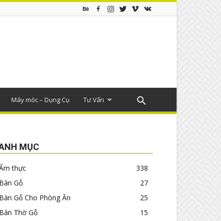
Máy móc – Dụng Cụ
Tư Vấn
ANH MỤC
Ẩm thực
338
Bàn Gỗ
27
Bàn Gỗ Cho Phòng Ăn
25
Bàn Thờ Gỗ
15