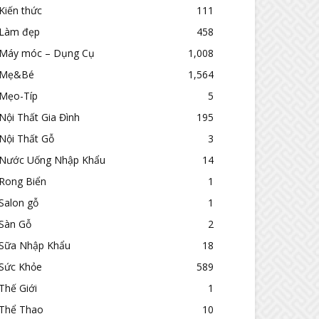
Kiến thức
111
Làm đẹp
458
Máy móc – Dụng Cụ
1,008
Mẹ&Bé
1,564
Mẹo-Típ
5
Nội Thất Gia Đình
195
Nội Thất Gỗ
3
Nước Uống Nhập Khẩu
14
Rong Biển
1
Salon gỗ
1
Sàn Gỗ
2
Sữa Nhập Khẩu
18
Sức Khỏe
589
Thế Giới
1
Thể Thao
10