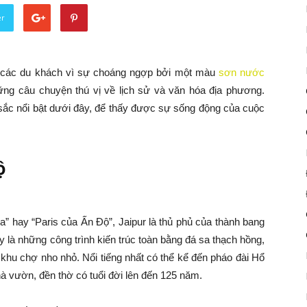
er
 các du khách vì sự choáng ngợp bởi một màu
sơn nước
ng câu chuyện thú vị về lịch sử và văn hóa địa phương.
ắc nổi bật dưới đây, để thấy được sự sống động của cuộc
ộ
 hay “Paris của Ấn Độ”, Jaipur là thủ phủ của thành bang
 là những công trình kiến trúc toàn bằng đá sa thạch hồng,
khu chợ nho nhỏ. Nổi tiếng nhất có thể kể đến pháo đài Hổ
à vườn, đền thờ có tuổi đời lên đến 125 năm.