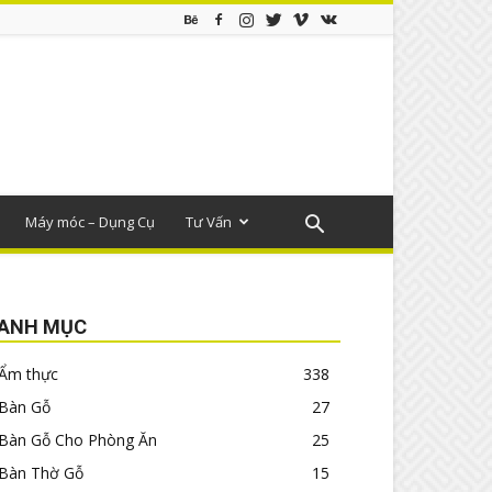
Máy móc – Dụng Cụ
Tư Vấn
ANH MỤC
Ẩm thực
338
Bàn Gỗ
27
Bàn Gỗ Cho Phòng Ăn
25
Bàn Thờ Gỗ
15