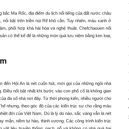
g bắc Ma Rốc, địa điểm du lịch nổi tiếng của đất nước châu
nổi bật trên triền núi Rif khô cằn. Tuy nhiên, màu xanh ở
ậm, phối hợp khá hài hòa và nghệ thuật. Chefchaouen nổi
sản có thể kể đế là những món quà lưu niệm bằng kim loại,
am
n đến Hội An là nét cuốn hút, mời gọi của những ngôi nhà
 Điều nổi bật nhất khi bước vào con phố cổ là không gian
ủa đa số nhà nơi đây. Từ thời phong kiến, nhiều người cho
Thế nhưng, theo góc độ của các kiến trúc sư cho rằng màu
nhiệt đới của Việt Nam. Dù là lý do nào, sắc vàng vẫn là nét
y mắn, niềm tự hào, thịnh vượng. Các công trình kiến trúc
vật liệu truyền thống: gạch, gỗ và không có nhà quá hai