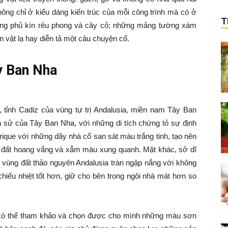
hông chỉ ở kiểu dáng kiến trúc của mỗi công trình mà có ở
T
ơng phủ kín rêu phong và cây cỏ; những mảng tường xám
vật lạ hay diễn tả một câu chuyện cổ.
y Ban Nha
e, tỉnh Cadiz của vùng tự trị Andalusia, miền nam Tây Ban
ch sử của Tây Ban Nha, với những di tích chứng tỏ sự định
ique với những dãy nhà cổ san sát màu trắng tinh, tạo nên
 đất hoang vắng và xẫm màu xung quanh. Mặt khác, sở dĩ
ì vùng đất thảo nguyên Andalusia tràn ngập nắng với không
hiếu nhiệt tốt hơn, giữ cho bên trong ngôi nhà mát hơn so
hủ có thể tham khảo và chọn được cho mình những màu sơn