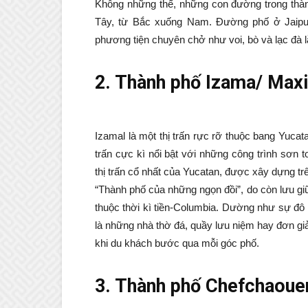
Không những thế, những con đường trong thà
Tây, từ Bắc xuống Nam. Đường phố ở Jaipur
phương tiện chuyên chở như voi, bò và lạc đà lẫ
2. Thành phố Izama/ Max
Izamal là một thị trấn rực rỡ thuộc bang Yucat
trấn cực kì nổi bật với những công trình sơn t
thị trấn cổ nhất của Yucatan, được xây dựng trên
“Thành phố của những ngọn đồi”, do còn lưu g
thuộc thời kì tiền-Columbia. Dường như sự đô
là những nhà thờ đá, quầy lưu niệm hay đơn gi
khi du khách bước qua mỗi góc phố.
3. Thành phố Chefchaoue