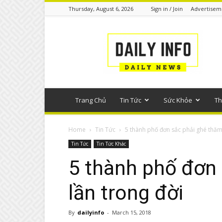
Thursday, August 6, 2026
Sign in / Join
Advertisem
Tin
tức
phổ
thông
Trang Chủ
Tin Tức
Sức Khỏe
Th
Home
Tin Tức
5 thành phố đơn sắc phải ghé thăm 
Tin Tức
Tin Tức Khác
5 thành phố đơn 
lần trong đời
By
dailyinfo
-
March 15, 2018