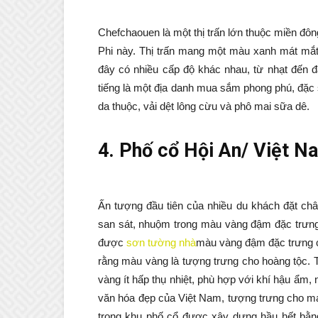
Chefchaouen là một thị trấn lớn thuộc miền đôn
Phi này. Thị trấn mang một màu xanh mát mắt, 
đây có nhiều cấp độ khác nhau, từ nhạt đến đ
tiếng là một địa danh mua sắm phong phú, đặc 
da thuộc, vải dệt lông cừu và phô mai sữa dê.
4. Phố cổ Hội An/ Việt N
Ấn tượng đầu tiên của nhiều du khách đặt châ
san sát, nhuộm trong màu vàng đậm đặc trưng.
được
sơn tường nhà
màu vàng đậm đặc trưng c
rằng màu vàng là tượng trưng cho hoàng tộc. 
vàng ít hấp thụ nhiệt, phù hợp với khí hậu ẩm, 
văn hóa đẹp của Việt Nam, tượng trưng cho ma
trong khu phố cổ được xây dựng hầu hết bằng 