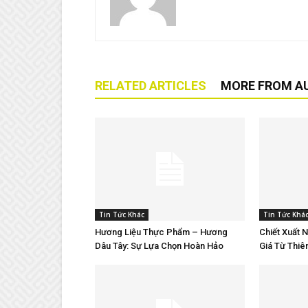
RELATED ARTICLES
MORE FROM A
Tin Tức Khác
Tin Tức Khá
Hương Liệu Thực Phẩm – Hương
Chiết Xuất 
Dâu Tây: Sự Lựa Chọn Hoàn Hảo
Giá Từ Thiê