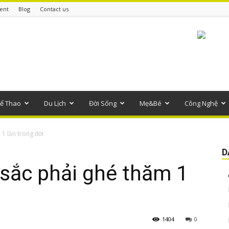
ent
Blog
Contact us
ể Thao
Du Lịch
Đời Sống
Mẹ&Bé
Công Nghệ
1 lần trong đời
D
sắc phải ghé thăm 1
1404
0