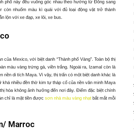
nh phố này đều vuông góc nhau theo hướng từ Đông sang
 còn nhuốm màu kì quái với đủ loại động vật trở thành
n lộn với xe đạp, xe lôi, xe bus.
ico
an của Mexico, với biệt danh “Thành phố Vàng”. Toàn bộ thị
oàn màu vàng trứng gà, viền trắng. Ngoài ra, Izamal còn là
 nền di tích Maya. Vì vậy, thị trấn có một biệt danh khác là
iữ khá nhiều đền thờ kim tự tháp cổ của nền văn minh Maya
 thị hóa không ảnh hưởng đến nơi đây. Điểm đặc biệt chính
ản chỉ là mặt tiền được
sơn nhà màu vàng nhạt
bắt mắt mỗi
n/ Marroc