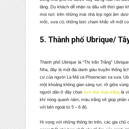
tầng. Du khách dễ nhận ra dấu vết thời gian k
mọi nơi: trên những mái nhà lợp ngói âm dư
mốc, xưa cũ; những bức chạm khắc về một con 
5. Thành phố Ubrique/ Tâ
Thành phố Ubrique là “Thị trấn Trắng” Ubriqu
Nha, đây là một địa danh giàu truyền thống lị
cư của người La Mã và Phoenician xa xưa. Ubr
một khoảng không gian sáng rực rỡ giữa vùng
người dân ở đây chọn
sơn nhà màu trắng
là v
khí nóng quanh năm, màu trắng sẽ giúp phản c
với bên ngoài từ 5 – 6 độ.
Hi vọng với những thông tin trên, các gia c