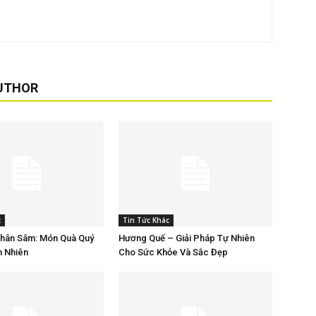
UTHOR
c
Tin Tức Khác
Nhân Sâm: Món Quà Quý
Hương Quế – Giải Pháp Tự Nhiên
n Nhiên
Cho Sức Khỏe Và Sắc Đẹp