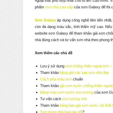
ngoại thất phù hợp nhất cho tổ ấm của mình. 
phẩm
sơn nhà cao cấp
của sơn Galaxy để thi c
Sơn Galaxy
áp dụng công nghệ tiên tiến nhất
còn đa dạng màu sắc, tính thẩm mỹ cao. Nếu 
website sơn Galaxy để tham khảo giá sơn chốn
nhà đúng cách và tư vấn sơn nhà theo phong t
Xem thêm các chủ đề
Lưu ý sử dụng
sơn chống thấm ngoài trời – 
Tham khảo
bảng giá các loại sơn nhà đẹp
Cách pha màu sơn
chuẩn
Tham khảo
giá sơn nước chống thấm ngoài 
Bảng màu sơn nước sơn tường
của sơn Ga
Tư vấn cách
sơn tường nhà
Tham khảo
bảng báo giá sơn nước nội thất 
Sơn trong nhà loại nào tốt
?