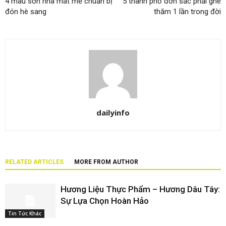
4 màu sơn nhà mát mẻ chuẩn bị
5 thành phố đơn sắc phải ghé
đón hè sang
thăm 1 lần trong đời
dailyinfo
RELATED ARTICLES
MORE FROM AUTHOR
Hương Liệu Thực Phẩm – Hương Dâu Tây:
Sự Lựa Chọn Hoàn Hảo
Tin Tức Khác