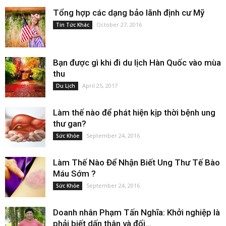
Tổng hợp các dạng bảo lãnh định cư Mỹ
October 27, 2016
Tin Tức Khác
Bạn được gì khi đi du lịch Hàn Quốc vào mùa
thu
April 25, 2017
Du Lịch
Làm thế nào để phát hiện kịp thời bệnh ung
thư gan?
September 24, 2016
Sức Khỏe
Làm Thế Nào Để Nhận Biết Ung Thư Tế Bào
Máu Sớm ?
September 24, 2016
Sức Khỏe
Doanh nhân Phạm Tấn Nghĩa: Khởi nghiệp là
phải biết dấn thân và đối...