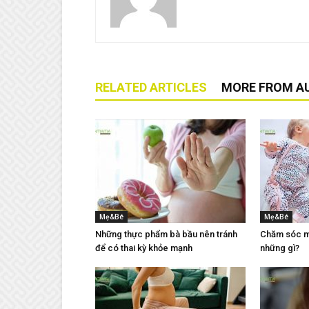
RELATED ARTICLES
MORE FROM A
Mẹ&Bé
Mẹ&Bé
Những thực phẩm bà bầu nên tránh
Chăm sóc mẹ
để có thai kỳ khỏe mạnh
những gì?