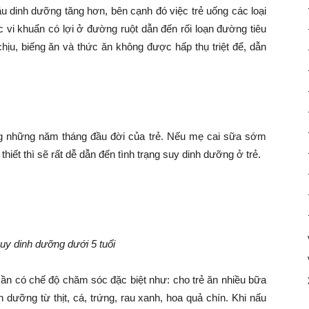
ầu dinh dưỡng tăng hơn, bên cạnh đó việc trẻ uống các loại
các vi khuẩn có lợi ở đường ruột dẫn đến rối loạn đường tiêu
chịu, biếng ăn và thức ăn không được hấp thụ triệt để, dẫn
ng những năm tháng đầu đời của trẻ. Nếu mẹ cai sữa sớm
iết thì sẽ rất dễ dẫn đến tình trạng suy dinh dưỡng ở trẻ.
uy dinh dưỡng dưới 5 tuổi
ần có chế độ chăm sóc đặc biệt như: cho trẻ ăn nhiều bữa
 dưỡng từ thịt, cá, trứng, rau xanh, hoa quả chín. Khi nấu