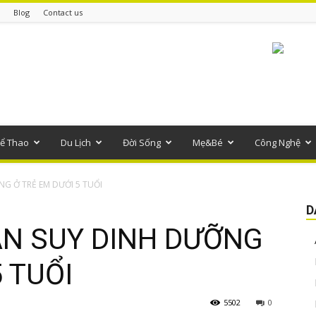
Blog
Contact us
ể Thao
Du Lịch
Đời Sống
Mẹ&Bé
Công Nghệ
G Ở TRẺ EM DƯỚI 5 TUỔI
D
N SUY DINH DƯỠNG
 TUỔI
5502
0