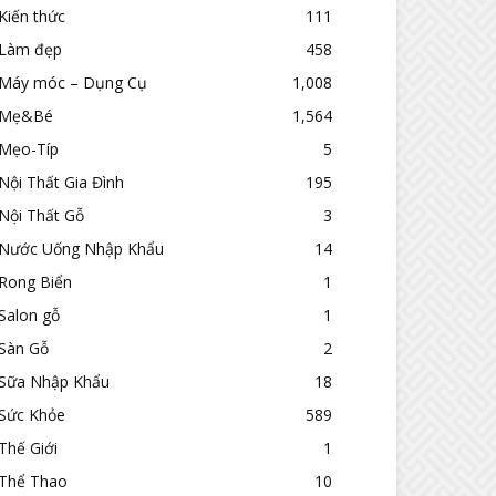
Kiến thức
111
Làm đẹp
458
Máy móc – Dụng Cụ
1,008
Mẹ&Bé
1,564
Mẹo-Típ
5
Nội Thất Gia Đình
195
Nội Thất Gỗ
3
Nước Uống Nhập Khẩu
14
Rong Biển
1
Salon gỗ
1
Sàn Gỗ
2
Sữa Nhập Khẩu
18
Sức Khỏe
589
Thế Giới
1
Thể Thao
10