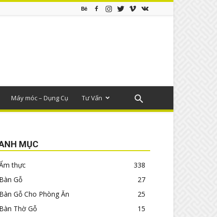
Máy móc – Dụng Cụ
Tư Vấn
ANH MỤC
Ẩm thực
338
Bàn Gỗ
27
Bàn Gỗ Cho Phòng Ăn
25
Bàn Thờ Gỗ
15