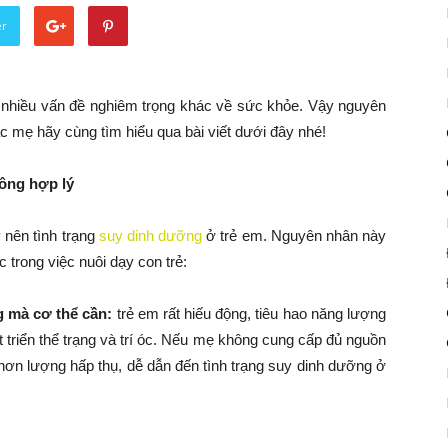
er
 tới nhiều vấn đề nghiêm trọng khác về sức khỏe. Vậy nguyên
ác mẹ hãy cùng tìm hiểu qua bài viết dưới đây nhé!
ông hợp lý
 nên tình trạng
suy dinh dưỡng
ở trẻ em. Nguyên nhân này
 trong việc nuôi dạy con trẻ:
g mà cơ thể cần:
trẻ em rất hiếu động, tiêu hao năng lượng
 triển thể trạng và trí óc. Nếu mẹ không cung cấp đủ nguồn
 hơn lượng hấp thụ, dễ dẫn đến tình trạng suy dinh dưỡng ở