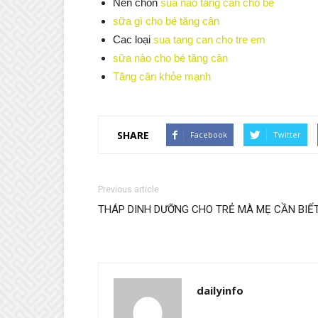
Nen chon
sua nao tang can cho be
sữa gì cho bé tăng cân
Cac loại
sua tang can cho tre em
sữa nào cho bé tăng cân
Tăng cân khỏe mạnh
SHARE
Facebook
Twitter
Previous article
THÁP DINH DƯỠNG CHO TRẺ MÀ MẸ CẦN BIẾ
dailyinfo