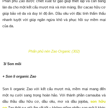
Phấn phủ Zao được chiết xuất từ gạo giúp thiết lập và cân bằng
làn da cho một kết cấu mượt mà và mịn màng. Bơ cacao hữu cơ
giúp bảo vệ da và duy trì độ ẩm. Dầu oliu với đặc tính thẩm thấu
nhanh tuyệt vời giúp ngăn ngừa khô và phục hồi sự mềm mại
của da.
Phấn phủ nén Zao Organic (302)
3/ Son môi
+ Son lì organic Zao
Son lì organic Zao với kết cấu mượt mà, mềm mại mang đến
một nụ cười sang trọng hoàn hảo. Với thành phần carnauba và
dầu thầu dầu hữu cơ, dầu oliu, mơ và dầu jojoba,
son hữu
cơ
Zao thật sự giữ ẩm rất tốt – không giống nhiều son môi lì khác