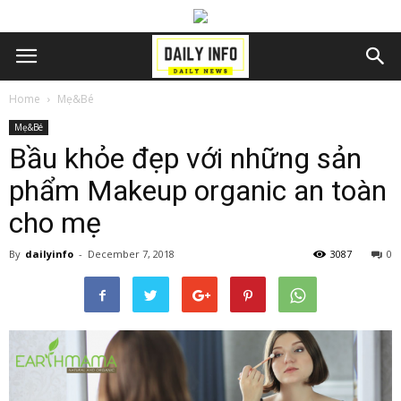
Home
Mẹ&Bé
Mẹ&Bé
Bầu khỏe đẹp với những sản
phẩm Makeup organic an toàn
cho mẹ
By
dailyinfo
-
December 7, 2018
3087
0