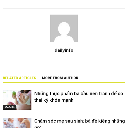
dailyinfo
RELATED ARTICLES
MORE FROM AUTHOR
Những thực phẩm bà bầu nên tránh để có
thai kỳ khỏe mạnh
Mẹ&Bé
Chăm sóc mẹ sau sinh: bà đẻ kiêng những
gì?