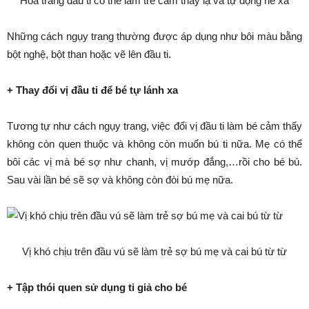
Hóa trang đầu ti có thể làm trẻ cảm thấy lạ và tự động né xa
Những cách ngụy trang thường được áp dụng như bôi màu bằng
bột nghệ, bột than hoặc vẽ lên đầu ti.
+ Thay đổi vị đầu ti để bé tự lánh xa
Tương tự như cách ngụy trang, việc đổi vị đầu ti làm bé cảm thấy
không còn quen thuộc và không còn muốn bú ti nữa. Mẹ có thể
bôi các vị mà bé sợ như chanh, vị mướp đắng,…rồi cho bé bú.
Sau vài lần bé sẽ sợ và không còn đòi bú mẹ nữa.
Vị khó chịu trên đầu vú sẽ làm trẻ sợ bú mẹ và cai bú từ từ
+ Tập thói quen sử dụng ti giả cho bé