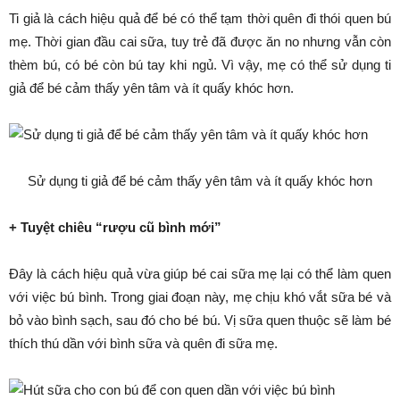
Ti giả là cách hiệu quả để bé có thể tạm thời quên đi thói quen bú
mẹ. Thời gian đầu cai sữa, tuy trẻ đã được ăn no nhưng vẫn còn
thèm bú, có bé còn bú tay khi ngủ. Vì vậy, mẹ có thể sử dụng ti
giả để bé cảm thấy yên tâm và ít quấy khóc hơn.
Sử dụng ti giả để bé cảm thấy yên tâm và ít quấy khóc hơn
+ Tuyệt chiêu “rượu cũ bình mới”
Đây là cách hiệu quả vừa giúp bé cai sữa mẹ lại có thể làm quen
với việc bú bình. Trong giai đoạn này, mẹ chịu khó vắt sữa bé và
bỏ vào bình sạch, sau đó cho bé bú. Vị sữa quen thuộc sẽ làm bé
thích thú dần với bình sữa và quên đi sữa mẹ.