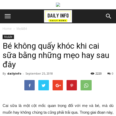
Home
Mẹ&Bé
Mẹ&Bé
Bé không quấy khóc khi cai
sữa bằng những mẹo hay sau
đây
By
dailyinfo
-
September 25, 2018
2220
0
Cai sữa là một cột mốc quan trọng đối với mẹ và bé, mà dù
muốn hay không chúng ta cũng phải trải qua. Trong giai đoạn này,